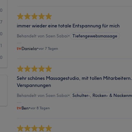
70
27
immer wieder eine totale Entspannung für mich
0
Behandelt von Saen Sabai
•
Tiefengewebsmassage
1
Daniela
•
vor 7 Tagen
0
Sehr schönes Massagestudio, mit tollen Mitarbeitern.
Verspannungen
Behandelt von Saen Sabai
•
Schulter-, Rücken- & Nacken
Ben
•
vor 8 Tagen