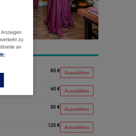
d Anzeigen
nverkehr zu
ebseite an
e-
85 €
Auswählen
n
60 €
Auswählen
85 €
Auswählen
120 €
Auswählen