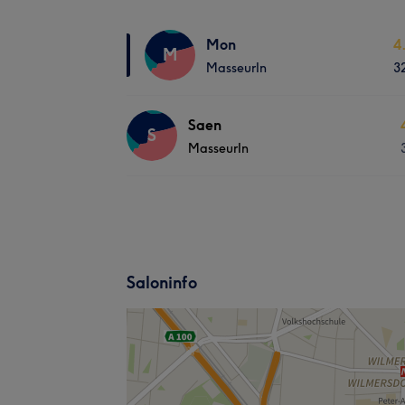
Mon
4
M
MasseurIn
3
Saen
S
MasseurIn
Saloninfo