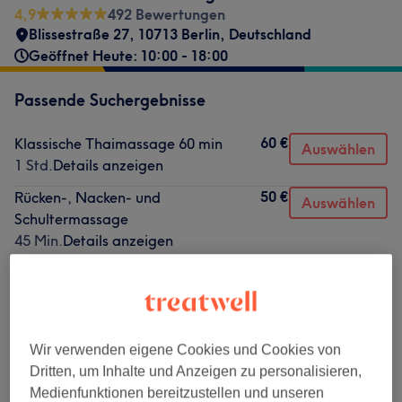
4,9
492 Bewertungen
Blissestraße 27, 10713 Berlin, Deutschland
Geöffnet Heute: 10:00 - 18:00
Passende Suchergebnisse
60 €
Klassische Thaimassage 60 min
Auswählen
1 Std.
Details anzeigen
50 €
Rücken-, Nacken- und
Auswählen
Schultermassage
45 Min.
Details anzeigen
85 €
Klassische Thaimassage 90 min
Auswählen
1 Std. 30 Min.
Details anzeigen
Nicht gefunden wonach du gesucht hast?
Wir verwenden eigene Cookies und Cookies von
Alle Services
Dritten, um Inhalte und Anzeigen zu personalisieren,
Medienfunktionen bereitzustellen und unseren