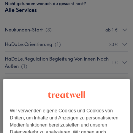
Nicht gefunden wonach du gesucht hast?
Alle Services
Neukunden-Start
(
3
)
ab 1 €
HaDaLe.Orientierung
(
1
)
30 €
HaDaLe.Regulation Begleitung Von Innen Nach
1 €
Außen
(
1
)
HaDaLe.Gesichtsbehandlung (für
ab 1 €
Bestandskunden)
(
8
)
Extras
(
1
)
ab 10 €
Wir verwenden eigene Cookies und Cookies von
Dritten, um Inhalte und Anzeigen zu personalisieren,
Unsere Arbeit
Medienfunktionen bereitzustellen und unseren
Bild anklicken für weitere Details
Datenverkehr zu analysieren. Wir geben auch