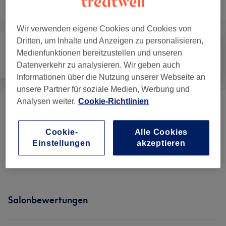
Alle Services
Wir verwenden eigene Cookies und Cookies von
Dritten, um Inhalte und Anzeigen zu personalisieren,
Medienfunktionen bereitzustellen und unseren
Nägel
Haarentfernung
Gesicht
Datenverkehr zu analysieren. Wir geben auch
Informationen über die Nutzung unserer Webseite an
unsere Partner für soziale Medien, Werbung und
Analysen weiter.
Cookie-Richtlinien
BrowLifting
(
1
)
60 €
Cookie-
Alle Cookies
Gesichtsbehandlungen
(
6
)
ab 65 €
Einstellungen
akzeptieren
Extras
(
1
)
35 €
Salonbewertungen