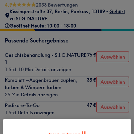
4,9
2033 Bewertungen
Kissingenstraße 37
,
Berlin, Pankow
,
13189 -
Gehört
zu SI.G.NATURE
Geöffnet Heute: 10:00 - 18:00
Passende Suchergebnisse
76 €
Gesichtsbehandlung - S.I.G.NATURE
Auswählen
1
1 Std. 10 Min.
Details anzeigen
35 €
Komplett – Augenbrauen zupfen,
Auswählen
färben & Wimpern färben
25 Min.
Details anzeigen
47 €
Pediküre-To-Go
Auswählen
1 Std.
Details anzeigen
Nicht gefunden wonach du gesucht hast?