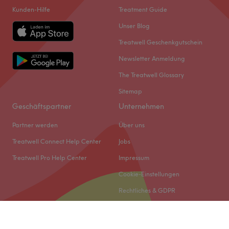
Kunden-Hilfe
Treatment Guide
Unser Blog
Treatwell Geschenkgutschein
Newsletter Anmeldung
The Treatwell Glossary
Sitemap
Geschäftspartner
Unternehmen
Partner werden
Über uns
Treatwell Connect Help Center
Jobs
Treatwell Pro Help Center
Impressum
Cookie-Einstellungen
Rechtliches & GDPR
© 2026 Treatwell DACH GmbH