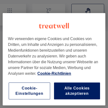
Alle
Gesicht
Massage
Wir verwenden eigene Cookies und Cookies von
Premium Wellness
(
4
)
ab 75 €
Dritten, um Inhalte und Anzeigen zu personalisieren,
Medienfunktionen bereitzustellen und unseren
Basic Wellness
(
7
)
ab 0,10 €
Datenverkehr zu analysieren. Wir geben auch
Informationen über die Nutzung unserer Webseite an
Gesichtsbehandlungen
(
1
)
ab 0,10 €
unsere Partner für soziale Medien, Werbung und
Analysen weiter.
Cookie-Richtlinien
Kinder Und Senioren
(
3
)
35 €
Cookie-
Alle Cookies
Einstellungen
akzeptieren
Salonbewertungen