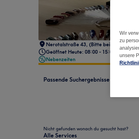
Wir verw
zu perso
Nerotalstraße 43
,
(Bitte beim "praxis" k
analysie
Geöffnet Heute: 08:00 - 15:00
unsere P
Nebenzeiten
Richtlin
Passende Suchergebnisse
Nicht gefunden wonach du gesucht hast?
Alle Services