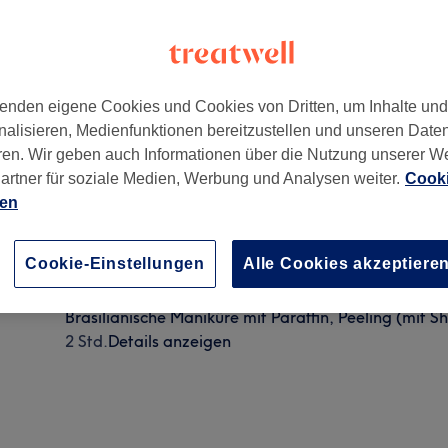
enden eigene Cookies und Cookies von Dritten, um Inhalte un
nalisieren, Medienfunktionen bereitzustellen und unseren Date
lingel)
,
Mainz- Gonsenheim
,
55120
ren. Wir geben auch Informationen über die Nutzung unserer W
artner für soziale Medien, Werbung und Analysen weiter.
Cooki
ien
Brasilianische Pediküre mit Paraffin, Peeling & (mit 
Cookie-Einstellungen
Alle Cookies akzeptiere
1 Std. 55 Min.
Details anzeigen
Brasilianische Maniküre mit Paraffin, Peeling (mit Sh
2 Std.
Details anzeigen