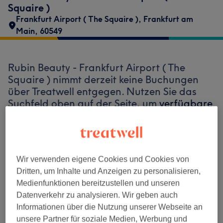
Squaire )
Frankfurt Airport ( The Squaire )
,
Frankfurt am
Main
,
60549
Rubin Beauty - Frankfurt Airport ( The
Squaire ) nimmt derzeit keine Buchungen
über Treatwell entgegen. Nutzen Sie das
Suchfeld oben auf der Seite, um
verfügbare
Salons in Ihrer Nähe zu finden.
Dort warten
viele erstklassige Profis auf Ihren Besuch.
Wir verwenden eigene Cookies und Cookies von
Finde die besten Salons in deiner Nähe
Dritten, um Inhalte und Anzeigen zu personalisieren,
Medienfunktionen bereitzustellen und unseren
Datenverkehr zu analysieren. Wir geben auch
Informationen über die Nutzung unserer Webseite an
unsere Partner für soziale Medien, Werbung und
Auf Treatwell finden