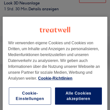
Look 3D Neuanlage
1 Std. 30 Min.
Details anzeigen
Nicht gefunden wonach du gesucht hast?
Alle Services
Wir verwenden eigene Cookies und Cookies von
Dritten, um Inhalte und Anzeigen zu personalisieren,
Medienfunktionen bereitzustellen und unseren
Nägel
Haarentfernung
Gesicht
Datenverkehr zu analysieren. Wir geben auch
Informationen über die Nutzung unserer Webseite an
unsere Partner für soziale Medien, Werbung und
Analysen weiter.
Cookie-Richtlinien
Wimpernverlängerungen
(
4
)
ab 25 €
Augenbrauen & Wimpern
(
4
)
ab 12 €
Cookie-
Alle Cookies
Einstellungen
akzeptieren
Gesichtsbehandlungen
(
7
)
ab 20 €