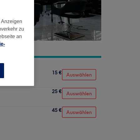
d Anzeigen
nverkehr zu
ebseite an
e-
n
15 €
Auswählen
25 €
Auswählen
45 €
Auswählen