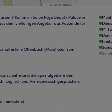
 Farben? Komm im Salon Roya Beauty Palace in
Mont
aus dem vielfältigen Angebot das Passende für
Dien
Mitt
Donn
Freit
Sams
Bushaltestelle Offenbach (Main)-Zentrum
Sonn
aarschnitte sind die Spezialgebiete des
h, Englisch und Vietnamesisch gesprochen.
n, einladend.