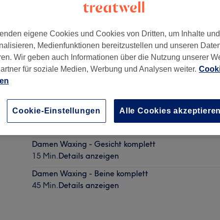
enden eigene Cookies und Cookies von Dritten, um Inhalte un
nalisieren, Medienfunktionen bereitzustellen und unseren Date
ren. Wir geben auch Informationen über die Nutzung unserer W
artner für soziale Medien, Werbung und Analysen weiter.
Cooki
3065
ien
Cookie-Einstellungen
Alle Cookies akzeptiere
Damen Waxing - Achseln
20 Min.
Details anzeigen
Damen Waxing - Gesicht komplett
15 Min.
Details anzeigen
Damen Waxing - Beine komplett
45 Min.
Details anzeigen