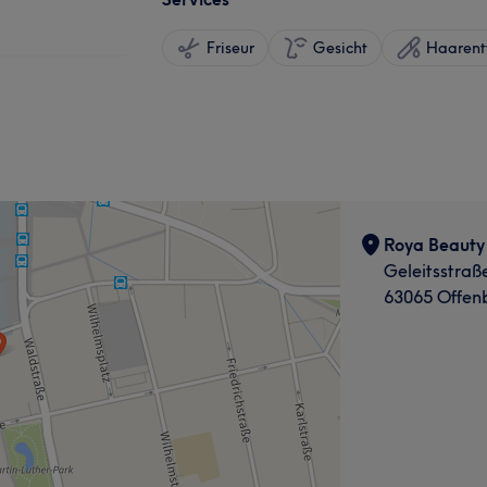
Friseur
Gesicht
Haarent
Roya Beauty
Geleitsstraß
63065 Offen