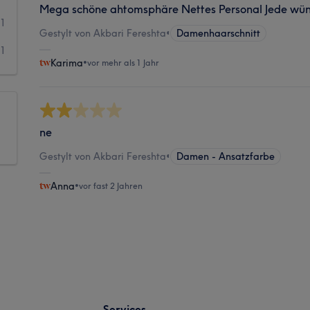
Mega schöne ahtomsphäre Nettes Personal Jede wü
1
Gestylt von Akbari Fereshta
•
Damenhaarschnitt
1
Karima
•
vor mehr als 1 Jahr
ne
Gestylt von Akbari Fereshta
•
Damen - Ansatzfarbe
Anna
•
vor fast 2 Jahren
Services