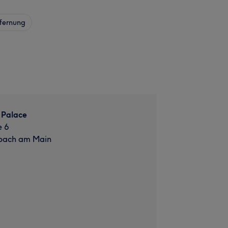
fernung
 Palace
e 6
bach am Main