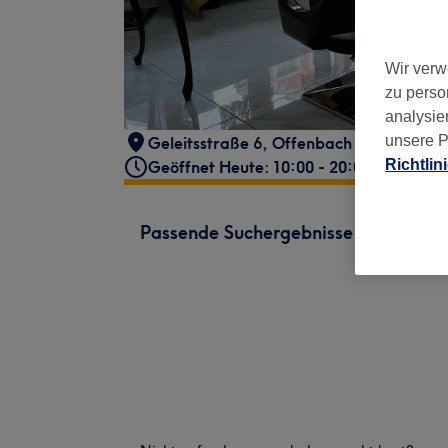
Wir verw
zu perso
analysie
unsere P
Geleitsstraße 6
,
Offenbach am Main
,
6
Richtlin
Geöffnet Heute: 10:00 - 20:00
Passende Suchergebnisse