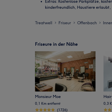
Extras: Kostenlose Parkplätze, kost
kinderfreundlich, Haustiere erlaubt, 
Treatwell
Friseur
Offenbach
Inne
>
>
>
Friseure in der Nähe
Monsieur Moe
Hair
0,1 Km entfernt
0,3 K
(1726)