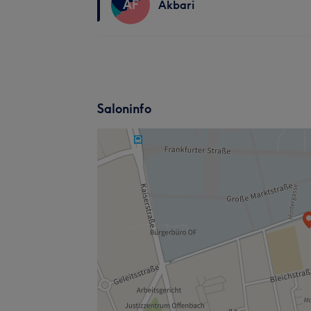
AF
Akbari
Saloninfo