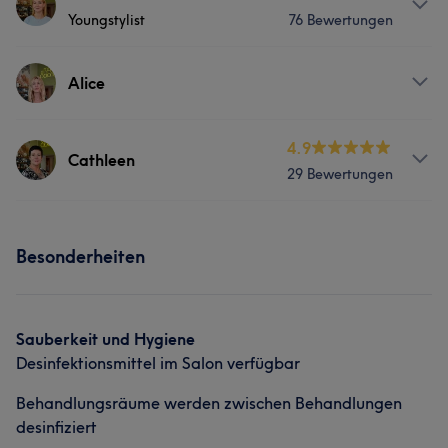
Youngstylist
76 Bewertungen
Friseur
Services
Alice
Friseur
Services
4.9
Cathleen
29 Bewertungen
Was unsere Kunden über Nathalie sagen
Friseur
Herzlich
5
Talentiert
5
Services
Besonderheiten
Friseur
Sauberkeit und Hygiene
Desinfektionsmittel im Salon verfügbar
Behandlungsräume werden zwischen Behandlungen
desinfiziert