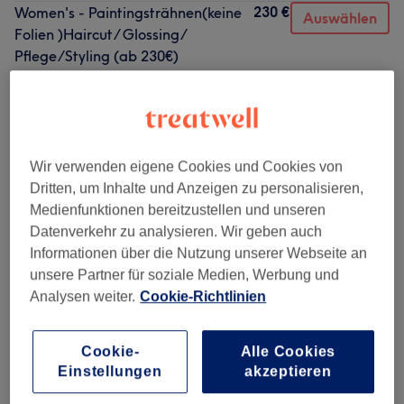
230 €
Women's - Paintingsträhnen(keine
Auswählen
Folien )Haircut/ Glossing/
Pflege/Styling (ab 230€)
3 Std.
Details anzeigen
135 €
Women's - Glossing, HairCut,
Auswählen
Styling (ab 135€)
2 Std.
Details anzeigen
Wir verwenden eigene Cookies und Cookies von
Dritten, um Inhalte und Anzeigen zu personalisieren,
Alle Services
Medienfunktionen bereitzustellen und unseren
Datenverkehr zu analysieren. Wir geben auch
Informationen über die Nutzung unserer Webseite an
Ladies
(
14
)
ab 65 €
unsere Partner für soziale Medien, Werbung und
Analysen weiter.
Cookie-Richtlinien
Men
(
5
)
ab 48,75 €
Cookie-
Alle Cookies
By Denis
(
5
)
ab 30 €
Einstellungen
akzeptieren