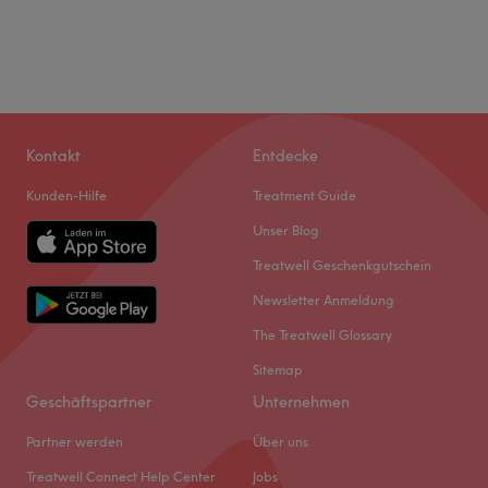
Kontakt
Entdecke
Kunden-Hilfe
Treatment Guide
Unser Blog
Treatwell Geschenkgutschein
Newsletter Anmeldung
The Treatwell Glossary
Sitemap
Geschäftspartner
Unternehmen
Partner werden
Über uns
Treatwell Connect Help Center
Jobs