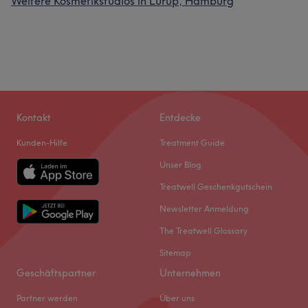
Weitere Kosmetikstudios in Lurup, Hamburg
Kontakt
Entdecke
Kunden-Hilfe
Treatment Guide
Unser Blog
Treatwell Geschenkgutschein
Newsletter Anmeldung
The Treatwell Glossary
Sitemap
Geschäftspartner
Unternehmen
Partner werden
Über uns