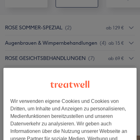
ROSE SOMMER-SPEZIAL
(
2
)
ab 129 €
Augenbrauen & Wimpernbehandlungen
(
4
)
ab 15 €
ROSE GESICHTSBEHANDLUNGEN
(
7
)
ab 69 €
Micro-Needling
(
11
)
ab 39 €
Gesichtsbehandlungen
(
1
)
49 €
Wir verwenden eigene Cookies und Cookies von
Permanent Make-Up
(
1
)
15 €
Dritten, um Inhalte und Anzeigen zu personalisieren,
Medienfunktionen bereitzustellen und unseren
Datenverkehr zu analysieren. Wir geben auch
Unsere Arbeit
Informationen über die Nutzung unserer Webseite an
Bild anklicken für weitere Details
unsere Partner für soziale Medien, Werbung und