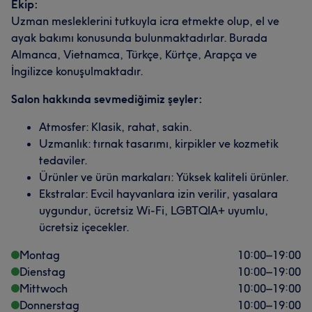
Ekip:
Uzman mesleklerini tutkuyla icra etmekte olup, el ve
ayak bakımı konusunda bulunmaktadırlar. Burada
Almanca, Vietnamca, Türkçe, Kürtçe, Arapça ve
İngilizce konuşulmaktadır.
Salon hakkında sevmediğimiz şeyler:
Atmosfer: Klasik, rahat, sakin.
Uzmanlık: tırnak tasarımı, kirpikler ve kozmetik
tedaviler.
Ürünler ve ürün markaları: Yüksek kaliteli ürünler.
Ekstralar: Evcil hayvanlara izin verilir, yasalara
uygundur, ücretsiz Wi-Fi, LGBTQIA+ uyumlu,
ücretsiz içecekler.
Montag
10:00
–
19:00
Dienstag
10:00
–
19:00
Mittwoch
10:00
–
19:00
Donnerstag
10:00
–
19:00