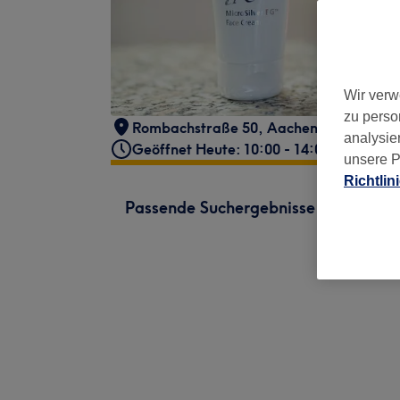
Wir verw
zu perso
Rombachstraße 50
,
Aachen
,
52078
analysie
Geöffnet Heute: 10:00 - 14:00
unsere P
Richtlin
Passende Suchergebnisse