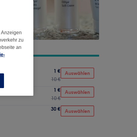
d Anzeigen
nverkehr zu
ebseite an
e-
1 €
Auswählen
10 €
n
1 €
Auswählen
10 €
30 €
Auswählen