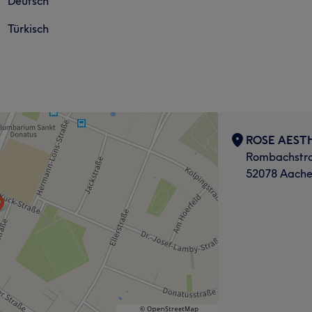
Deutsch
Türkisch
ROSE AEST
Rombachstr
52078 Aach