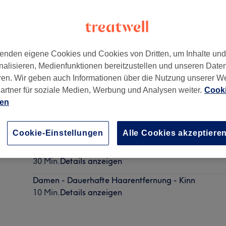
enden eigene Cookies und Cookies von Dritten, um Inhalte un
nalisieren, Medienfunktionen bereitzustellen und unseren Date
ren. Wir geben auch Informationen über die Nutzung unserer W
artner für soziale Medien, Werbung und Analysen weiter.
Cooki
ien
Beratungsgespräch für Laser
30 Min.
Details anzeigen
Cookie-Einstellungen
Alle Cookies akzeptiere
Beratungsgespräch für Kosmetik
30 Min.
Details anzeigen
Damen - Dauerhafte Haarentfernung - Kinn
10 Min.
Details anzeigen