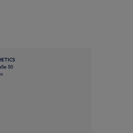
HETICS
aße 50
en