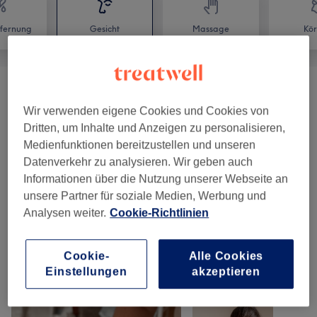
fernung
Gesicht
Massage
Kör
Gesichtsbehandlungen
(
20
)
ab 79 €
Wir verwenden eigene Cookies und Cookies von
Dritten, um Inhalte und Anzeigen zu personalisieren,
Kundenberatung (vollumfänglich)
(
1
)
35 €
Medienfunktionen bereitzustellen und unseren
Datenverkehr zu analysieren. Wir geben auch
Körperbehandlungen
(
1
)
ab 59 €
Informationen über die Nutzung unserer Webseite an
unsere Partner für soziale Medien, Werbung und
Wimpernverlängerungen
(
7
)
ab 25 €
Analysen weiter.
Cookie-Richtlinien
Make-Up
(
1
)
35 €
Cookie-
Alle Cookies
Einstellungen
akzeptieren
Unsere Arbeit
Bild anklicken für weitere Details