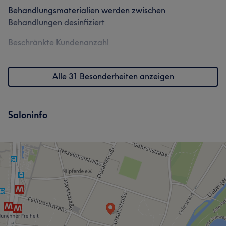
entdecken Sie eine schöne, starke Frau. Sich selbst!
Behandlungsmaterialien werden zwischen
Behandlungen desinfiziert
Services
Beschränkte Kundenanzahl
Nägel
Körper
Gesicht
Massage
Haarentfernung
Alle 31 Besonderheiten anzeigen
Portfolio
Saloninfo
Was unsere Kunden über Mia sagen