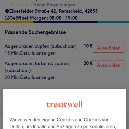
-,-
Keine Bewertungen
Elberfelder Straße 42
,
Remscheid
,
42853
Geöffnet Morgen: 08:00 - 19:00
Passende Suchergebnisse
10 €
Augenbrauen zupfen (zubuchbar)
Auswählen
15 Min.
Details anzeigen
20 €
Augenbrauen färben & zupfen
Auswählen
(zubuchbar)
20 Min.
Details anzeigen
Nicht gefunden wonach du gesucht hast?
Alle Services
Wir verwenden eigene Cookies und Cookies von
Dritten, um Inhalte und Anzeigen zu personalisieren,