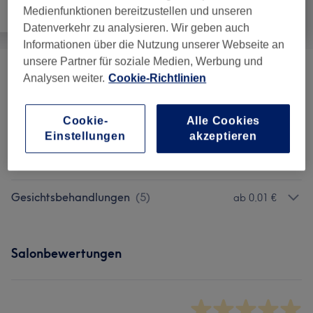
Medienfunktionen bereitzustellen und unseren
Alle
Haarentfernung
Gesicht
Datenverkehr zu analysieren. Wir geben auch
Informationen über die Nutzung unserer Webseite an
unsere Partner für soziale Medien, Werbung und
Hautanalyse Gesicht
(
1
)
0,01 €
Analysen weiter.
Cookie-Richtlinien
Extras Zur Gesichtsbehandlung (
ab 10 €
Cookie-
Alle Cookies
Zubuchbar!)
(
5
)
Einstellungen
akzeptieren
Permanent Make-Up
(
1
)
0,01 €
Gesichtsbehandlungen
(
5
)
ab 0,01 €
Salonbewertungen