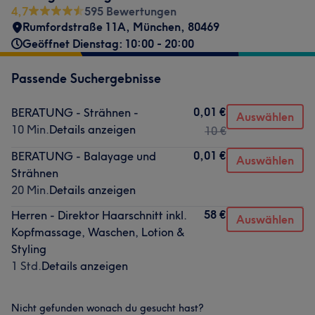
4,7
595 Bewertungen
Rumfordstraße 11A
,
München
,
80469
Geöffnet Dienstag: 10:00 - 20:00
Passende Suchergebnisse
0,01 €
BERATUNG - Strähnen -
Auswählen
10 Min.
Details anzeigen
10 €
0,01 €
BERATUNG - Balayage und
Auswählen
Strähnen
20 Min.
Details anzeigen
58 €
Herren - Direktor Haarschnitt inkl.
Auswählen
Kopfmassage, Waschen, Lotion &
Styling
1 Std.
Details anzeigen
Nicht gefunden wonach du gesucht hast?