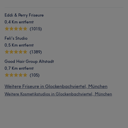
Eddi & Perry Friseure
0,4 Km entfernt
(1015)
Feli's Studio
0,5 Km entfernt
(1389)
Good Hair Group Altstadt
0,7 Km entfernt
(105)
Was unsere Kunden über Rodrigues sagen
Weitere Friseure in Glockenbachviertel, München
Weitere Kosmetikstudios in Glockenbachviertel, München
Professionell
15
Freundlich
10
Talentiert
9
Kompetent
8