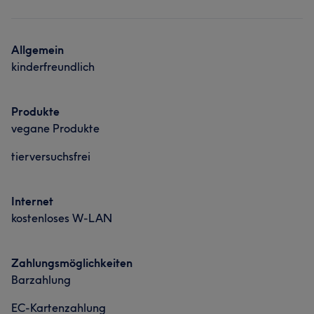
Nägel
Friseur
Gesicht
Massage
Portfolio
Allgemein
kinderfreundlich
Produkte
vegane Produkte
tierversuchsfrei
Internet
kostenloses W-LAN
Zahlungsmöglichkeiten
Barzahlung
EC-Kartenzahlung