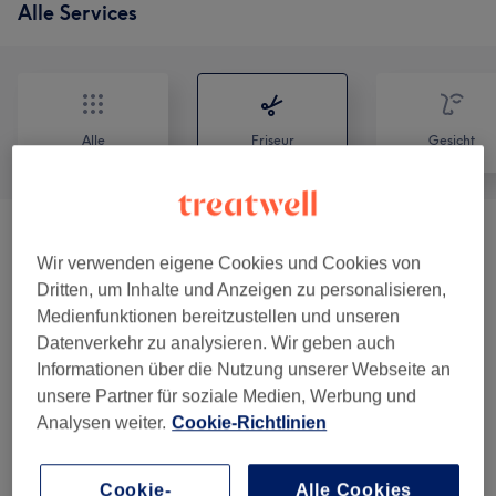
Alle Services
Alle
Friseur
Gesicht
Damen - Haarschnitt Inkl. Kopfmassage,
ab 97 €
Wir verwenden eigene Cookies und Cookies von
Waschen, Lotion
(
3
)
Dritten, um Inhalte und Anzeigen zu personalisieren,
Medienfunktionen bereitzustellen und unseren
Damen - Farbe & Coloration
(
7
)
ab 0,01 €
Datenverkehr zu analysieren. Wir geben auch
Informationen über die Nutzung unserer Webseite an
Herren - Haarschnitt Inkl. Kopfmassage,
ab 48 €
unsere Partner für soziale Medien, Werbung und
Waschen, Lotion & Styling
(
2
)
Analysen weiter.
Cookie-Richtlinien
STYLING Inkl. Wachen & Föhnen
(
1
)
ab 40 €
Cookie-
Alle Cookies