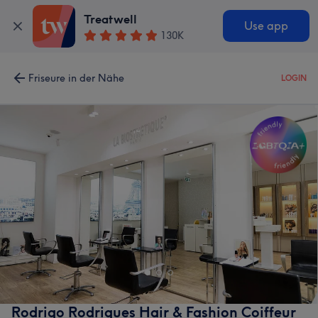
Treatwell
Use app
130K
Friseure in der Nähe
LOGIN
Rodrigo Rodrigues Hair & Fashion Coiffeur