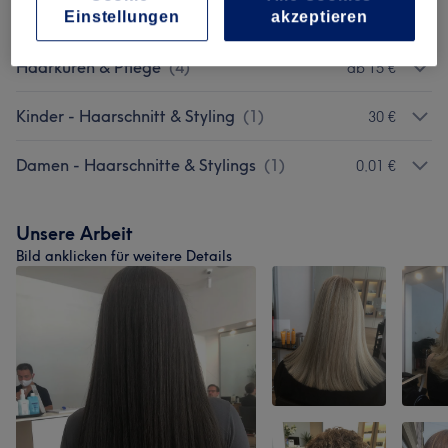
KERATIN BEHANDLUNG
(
3
)
Einstellungen
akzeptieren
ab 250 €
Haarkuren & Pflege
(
4
)
ab 15 €
Kinder - Haarschnitt & Styling
(
1
)
30 €
Damen - Haarschnitte & Stylings
(
1
)
0,01 €
Unsere Arbeit
Bild anklicken für weitere Details