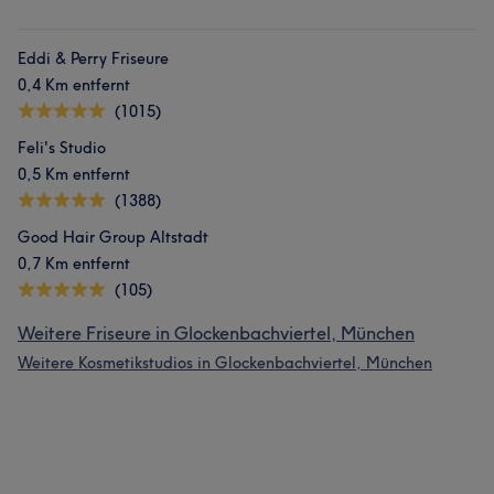
Eddi & Perry Friseure
0,4 Km entfernt
(1015)
Feli's Studio
0,5 Km entfernt
(1388)
Good Hair Group Altstadt
0,7 Km entfernt
(105)
Was unsere Kunden über Rodrigues sagen
Weitere Friseure in Glockenbachviertel, München
Weitere Kosmetikstudios in Glockenbachviertel, München
Professionell
15
Freundlich
10
Talentiert
9
Kompetent
8