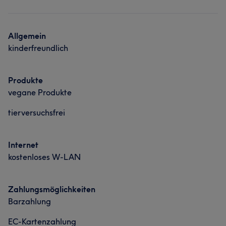
Nägel
Friseur
Gesicht
Massage
Portfolio
Allgemein
kinderfreundlich
Produkte
vegane Produkte
tierversuchsfrei
Internet
kostenloses W-LAN
Zahlungsmöglichkeiten
Barzahlung
EC-Kartenzahlung