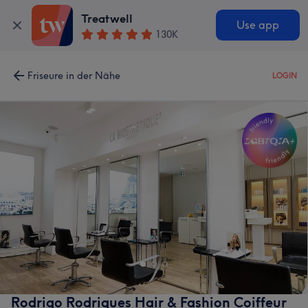
Treatwell
Use app
130K
Friseure in der Nähe
LOGIN
Rodrigo Rodrigues Hair & Fashion Coiffeur