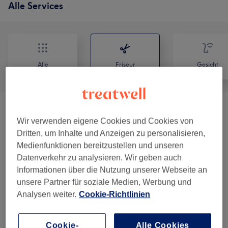
Alle Services
Alle
Friseur
Gesicht
Damen - Haarschnitt Inkl. Kopfmassage,
ab 97 €
Wir verwenden eigene Cookies und Cookies von
Waschen, Lotion
(
3
)
Dritten, um Inhalte und Anzeigen zu personalisieren,
Medienfunktionen bereitzustellen und unseren
Damen - Farbe & Coloration
(
7
)
ab 0,01 €
Datenverkehr zu analysieren. Wir geben auch
Informationen über die Nutzung unserer Webseite an
Herren - Haarschnitt Inkl. Kopfmassage,
ab 48 €
unsere Partner für soziale Medien, Werbung und
Waschen, Lotion & Styling
(
2
)
Analysen weiter.
Cookie-Richtlinien
STYLING Inkl. Wachen & Föhnen
(
1
)
ab 40 €
Cookie-
Alle Cookies