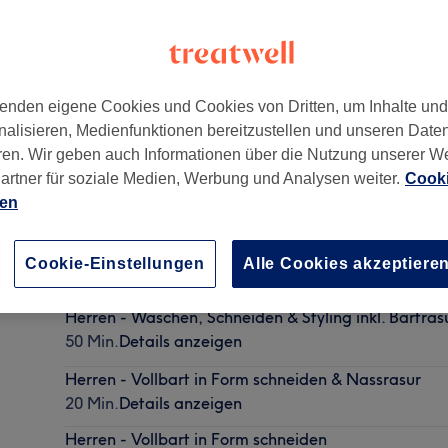
enden eigene Cookies und Cookies von Dritten, um Inhalte un
nalisieren, Medienfunktionen bereitzustellen und unseren Date
81
ren. Wir geben auch Informationen über die Nutzung unserer W
artner für soziale Medien, Werbung und Analysen weiter.
Cooki
ien
Ridvan's Barbershop SPECIAL! Herren - Waschen, Sc
inkl. Bartrasur, Wachs & Maske
Cookie-Einstellungen
Alle Cookies akzeptiere
1 Std.
Details anzeigen
Herren - Waschen, Schneiden & Styling inkl. Bartras
50 Min.
Details anzeigen
Herren - Vollbart in Form schneiden & Nassrasur
20 Min.
Details anzeigen
Herren - Vollbart in Form schneiden