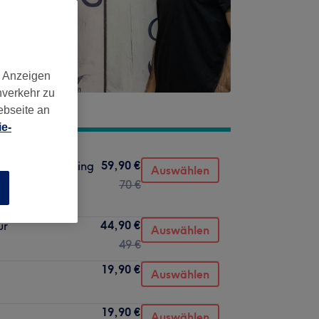
d Anzeigen
nverkehr zu
ebseite an
e-
59,90 €
hneiden & Styling
Auswählen
70 €
n
44,90 €
ur
Auswählen
49 €
19,90 €
Auswählen
19,90 €
Auswählen