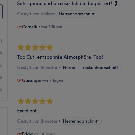
Sehr genau und präzise. Ich bin begeistert! 💈
Gestylt von Volkan
•
Herrenhaarschnitt
Cornelius
•
vor 5 Tagen
91
39
Top Cut, entspannte Atmosphäre. Top!
5
Gestylt von Jhonatan
•
Herren - Trockenhaarschnitt
2
Guiseppe
•
vor 7 Tagen
3
Excellent
Gestylt von Jhonatan
•
Herrenhaarschnitt
Eddy
•
vor 10 Tagen