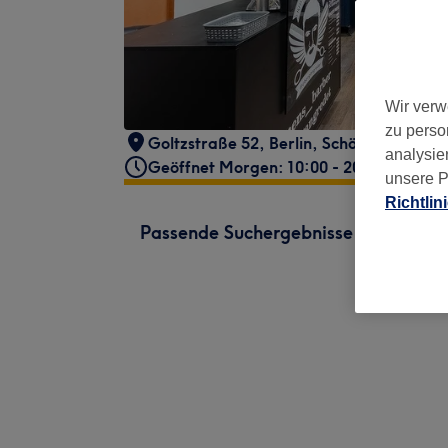
Wir verw
zu perso
Goltzstraße 52
,
Berlin, Schöneberg
,
107
analysie
Geöffnet Morgen: 10:00 - 20:00
unsere P
Richtlin
Passende Suchergebnisse