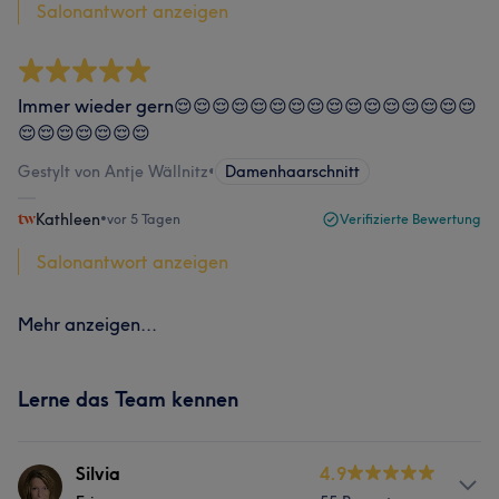
Salonantwort anzeigen
Immer wieder gern😌😌😌😌😌😌😌😌😌😌😌😌😌😌😌😌
😌😌😌😌😌😌😌
Gestylt von Antje Wällnitz
•
Damenhaarschnitt
Kathleen
•
vor 5 Tagen
Verifizierte Bewertung
Salonantwort anzeigen
Mehr anzeigen...
Lerne das Team kennen
Silvia
4.9