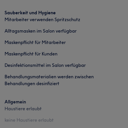
Was unsere Kunden über Nikki- sagen
Sauberkeit und Hygiene
Mitarbeiter verwenden Spritzschutz
Professionell
19
Kompetent
15
Erfahren
12
Alltagsmasken im Salon verfügbar
Sympathisch
9
Maskenpflicht für Mitarbeiter
Maskenpflicht für Kunden
Desinfektionsmittel im Salon verfügbar
Behandlungsmaterialien werden zwischen
Behandlungen desinfiziert
Allgemein
Haustiere erlaubt
keine Haustiere erlaubt