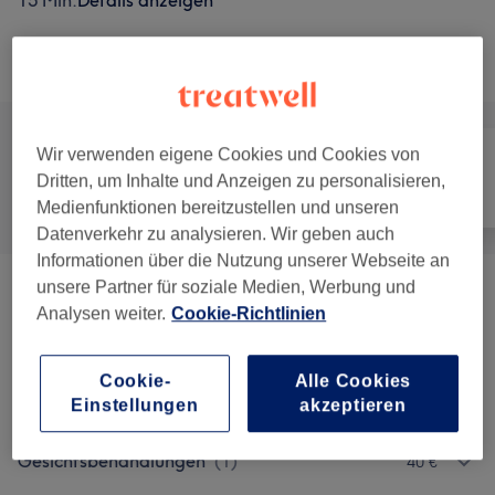
15 Min.
Details anzeigen
Alle Services
Wir verwenden eigene Cookies und Cookies von
Dritten, um Inhalte und Anzeigen zu personalisieren,
Alle
Friseur
Gesicht
Medienfunktionen bereitzustellen und unseren
Datenverkehr zu analysieren. Wir geben auch
Informationen über die Nutzung unserer Webseite an
unsere Partner für soziale Medien, Werbung und
Herren - Haarschnitte & Stylings
(
10
)
ab 7 €
Analysen weiter.
Cookie-Richtlinien
Herren - Farbe & Grauhaarkaschierung
(
1
)
10 €
Cookie-
Alle Cookies
Einstellungen
akzeptieren
Kinder - Haarschnitte & Stylings
(
1
)
25 €
Gesichtsbehandlungen
(
1
)
40 €