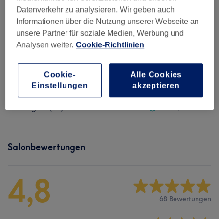
Damen - Schulter-, Rücken- &
Datenverkehr zu analysieren. Wir geben auch
Nackenmassage
Spare bis zu 15%
Informationen über die Nutzung unserer Webseite an
30 Min. - 1 Std. 30 Min.
unsere Partner für soziale Medien, Werbung und
Details anzeigen
Analysen weiter.
Cookie-Richtlinien
Nicht gefunden wonach du gesucht hast?
Alle Services
Cookie-
Alle Cookies
Einstellungen
akzeptieren
Massagen
(
13
)
ab 42,50 €
Salonbewertungen
4,8
68 Bewertungen