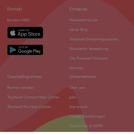
Kontakt
Entdecke
Kunden-Hilfe
Treatment Guide
Unser Blog
Treatwell Geschenkgutschein
Newsletter Anmeldung
The Treatwell Glossary
Sitemap
Geschäftspartner
Unternehmen
Partner werden
Über uns
Treatwell Connect Help Center
Jobs
Treatwell Pro Help Center
Impressum
Cookie-Einstellungen
Rechtliches & GDPR