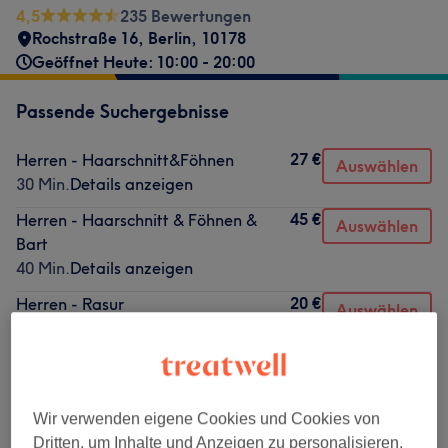
4,5
235 Bewertungen
Rochstraße 16
,
Berlin
,
10178
Geöffnet Heute: 10:00 - 20:00
Passende Suchergebnisse
27 €
Herren - Haarschnitt&Föhnen
Auswählen
30 Min.
Details anzeigen
45 €
Herren - Haarschnitt & Föhnen &
Auswählen
Bart
40 Min.
Details anzeigen
20 €
Herren - Rasur
Auswählen
20 Min.
Details anzeigen
20 €
Herren - Bart stylen
Auswählen
20 Min.
Details anzeigen
Wir verwenden eigene Cookies und Cookies von
Dritten, um Inhalte und Anzeigen zu personalisieren,