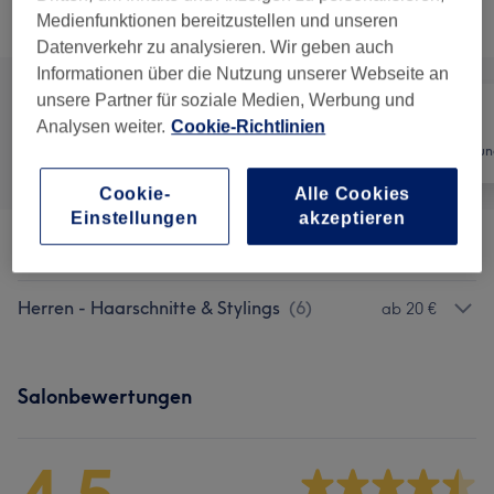
Nicht gefunden wonach du gesucht hast?
Alle Services
Medienfunktionen bereitzustellen und unseren
Datenverkehr zu analysieren. Wir geben auch
Informationen über die Nutzung unserer Webseite an
unsere Partner für soziale Medien, Werbung und
Analysen weiter.
Cookie-Richtlinien
Alle
Friseur
Haarentfernun
Cookie-
Alle Cookies
Einstellungen
akzeptieren
Kinder - Haarschnitte & Stylings
(
2
)
ab 22 €
Herren - Haarschnitte & Stylings
(
6
)
ab 20 €
Salonbewertungen