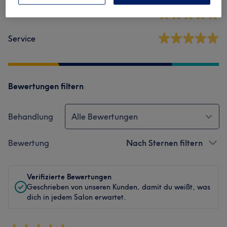
Sauberkeit
Service
Bewertungen filtern
Behandlung
Alle Bewertungen
Bewertung
Nach Sternen filtern
Verifizierte Bewertungen
Geschrieben von unseren Kunden, damit du weißt, was
dich in jedem Salon erwartet.