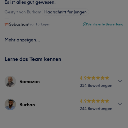
Es ist alles gut gewesen.
Gestylt von Burhan
•
Haarschnitt für Jungen
Sebastian
•
vor 15 Tagen
Verifizierte Bewertung
Mehr anzeigen...
Lerne das Team kennen
4.9
Ramazan
334 Bewertungen
Info
4.9
Burhan
244 Bewertungen
Gelernter Fachfriseur & Meister
Services
Info