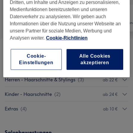
Dritten, um Inhalte und Anzeigen zu personalisieren,
Medienfunktionen bereitzustellen und unseren
Datenverkehr zu analysieren. Wir geben auch
Alle
Friseur
Haarentfernun
Informationen über die Nutzung unserer Webseite an
unsere Partner für soziale Medien, Werbung und
Analysen weiter.
Cookie-Richtlinien
Damen - Haarschnitte & Stylings
(
3
)
ab 40 €
Cookie-
Alle Cookies
Einstellungen
akzeptieren
Damen - Coloration & Farbe
(
7
)
ab 55 €
Herren - Haarschnitte & Stylings
(
3
)
ab 22 €
Kinder - Haarschnitte
(
2
)
ab 24 €
Extras
(
4
)
ab 10 €
Salonbewertungen