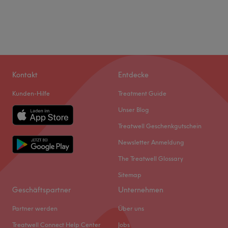
Kontakt
Entdecke
Kunden-Hilfe
Treatment Guide
Unser Blog
Treatwell Geschenkgutschein
Newsletter Anmeldung
The Treatwell Glossary
Sitemap
Geschäftspartner
Unternehmen
Partner werden
Über uns
Treatwell Connect Help Center
Jobs