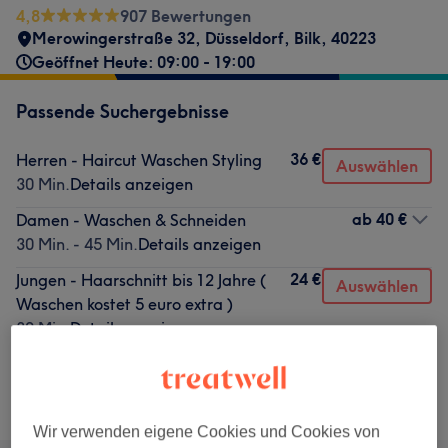
4,8
907 Bewertungen
Merowingerstraße 32
,
Düsseldorf, Bilk
,
40223
Geöffnet Heute: 09:00 - 19:00
Passende Suchergebnisse
36 €
Herren - Haircut Waschen Styling
Auswählen
30 Min.
Details anzeigen
ab
40 €
Damen - Waschen & Schneiden
30 Min. - 45 Min.
Details anzeigen
24 €
Jungen - Haarschnitt bis 12 Jahre (
Auswählen
Waschen kostet 5 euro extra )
30 Min.
Details anzeigen
Nicht gefunden wonach du gesucht hast?
Alle Services
Wir verwenden eigene Cookies und Cookies von