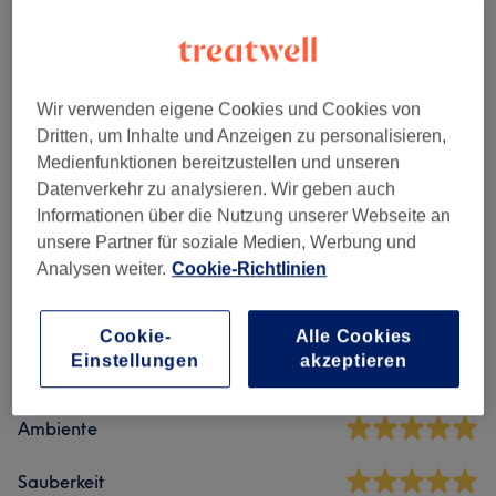
Damen Waxing Pakete
(
7
)
ab 52 €
Damen Waxing - Intim
(
6
)
ab 14 €
Wir verwenden eigene Cookies und Cookies von
Damen Waxing - Körper & Gesicht
(
19
)
ab 3 €
Dritten, um Inhalte und Anzeigen zu personalisieren,
Medienfunktionen bereitzustellen und unseren
Herren Waxing
(
20
)
ab 3 €
Datenverkehr zu analysieren. Wir geben auch
Informationen über die Nutzung unserer Webseite an
unsere Partner für soziale Medien, Werbung und
Salonbewertungen
Analysen weiter.
Cookie-Richtlinien
5,0
Cookie-
Alle Cookies
Einstellungen
akzeptieren
16 Bewertungen
Ambiente
Sauberkeit