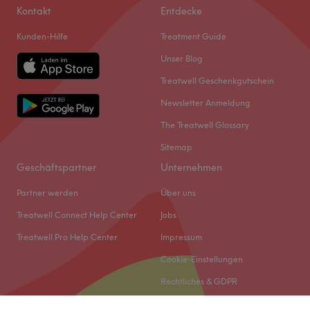
Kontakt
Entdecke
Kunden-Hilfe
Treatment Guide
Unser Blog
Treatwell Geschenkgutschein
Newsletter Anmeldung
The Treatwell Glossary
Sitemap
Geschäftspartner
Unternehmen
Partner werden
Über uns
Treatwell Connect Help Center
Jobs
Treatwell Pro Help Center
Impressum
Cookie-Einstellungen
Rechtliches & GDPR