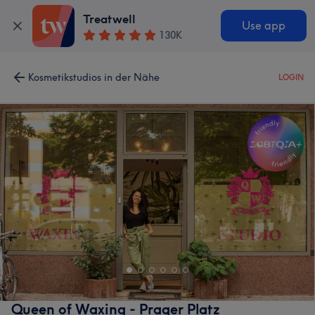
Treatwell
Use app
130K
Kosmetikstudios in der Nähe
LOGIN
Queen of Waxing - Prager Platz