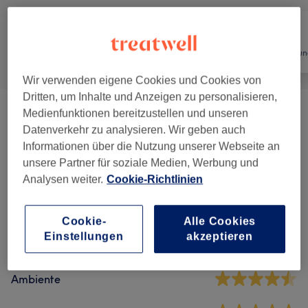
Alle
Nägel
Haarentfernun
Wir verwenden eigene Cookies und Cookies von
Dritten, um Inhalte und Anzeigen zu personalisieren,
Medienfunktionen bereitzustellen und unseren
Maniküre & Pediküre
(
15
)
ab 15 €
Datenverkehr zu analysieren. Wir geben auch
Informationen über die Nutzung unserer Webseite an
unsere Partner für soziale Medien, Werbung und
Salonbewertungen
Analysen weiter.
Cookie-Richtlinien
4,8
Cookie-
Alle Cookies
Einstellungen
akzeptieren
617 Bewertungen
Ambiente