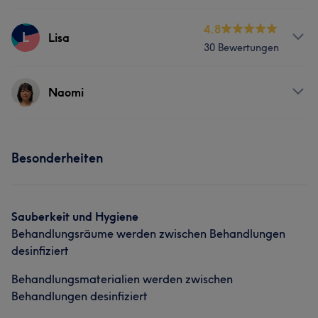
Nägel
Körper
Gesicht
Services
4.8
Haarentfernung
L
Lisa
30 Bewertungen
Körper
Massage
Haarentfernung
Services
Naomi
Was unsere Kunden über lili sagen
Körper
Massage
Professionell
5
Aufmerksam
5
Erfahren
5
Services
Besonderheiten
Nägel
Körper
Massage
Sauberkeit und Hygiene
Behandlungsräume werden zwischen Behandlungen
desinfiziert
Behandlungsmaterialien werden zwischen
Behandlungen desinfiziert