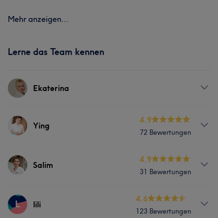
Mehr anzeigen...
Lerne das Team kennen
Ekaterina
Services
4.9
Ying
72 Bewertungen
Nägel
Services
4.9
Salim
31 Bewertungen
Nägel
Körper
Gesicht
Massage
Services
4.6
Haarentfernung
L
lili
123 Bewertungen