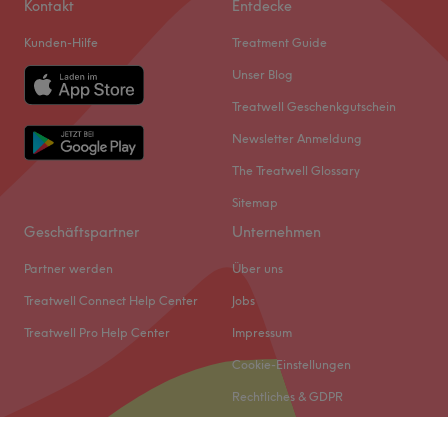
Kontakt
Entdecke
Kunden-Hilfe
Treatment Guide
Unser Blog
Treatwell Geschenkgutschein
Newsletter Anmeldung
The Treatwell Glossary
Sitemap
Geschäftspartner
Unternehmen
Partner werden
Über uns
Treatwell Connect Help Center
Jobs
Treatwell Pro Help Center
Impressum
Cookie-Einstellungen
Rechtliches & GDPR