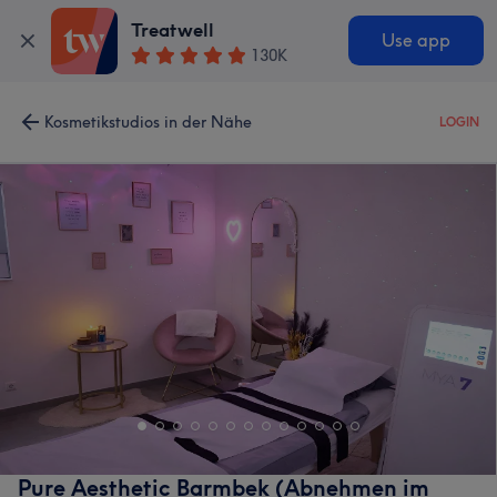
Treatwell
Use app
130K
Kosmetikstudios in der Nähe
LOGIN
Pure Aesthetic Barmbek (Abnehmen im