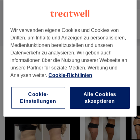
Alle
Gesicht
Massage
Wir verwenden eigene Cookies und Cookies von
Dritten, um Inhalte und Anzeigen zu personalisieren,
Medienfunktionen bereitzustellen und unseren
Datenverkehr zu analysieren. Wir geben auch
Apperative Gesichtsbehandlungen
(
10
)
ab 60 €
Informationen über die Nutzung unserer Webseite an
unsere Partner für soziale Medien, Werbung und
Gesichtsbehandlungen Ohne Geräte
(
4
)
ab 60 €
Analysen weiter.
Cookie-Richtlinien
Cookie-
Alle Cookies
Unsere Arbeit
Einstellungen
akzeptieren
Bild anklicken für weitere Details