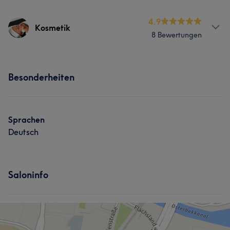
Körper
Massage
Services
4.9
Kosmetik
8 Bewertungen
Körper
Kosmetische Zahnmedizin
Services
Portfolio
Besonderheiten
Körper
Gesicht
Massage
Portfolio
Sprachen
Deutsch
Saloninfo