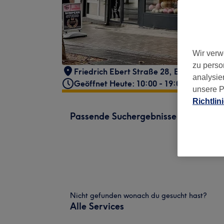
Wir verw
zu perso
Friedrich Ebert Straße 28
,
Essen
,
Germ
analysie
Geöffnet Heute: 10:00 - 19:00
unsere P
Richtlin
Passende Suchergebnisse
Nicht gefunden wonach du gesucht hast?
Alle Services