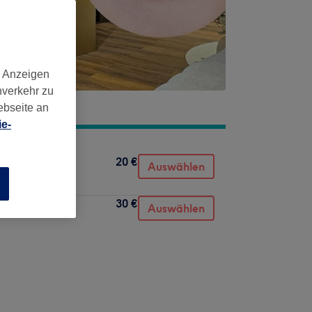
d Anzeigen
nverkehr zu
ebseite an
e-
20 €
Auswählen
n
30 €
Auswählen