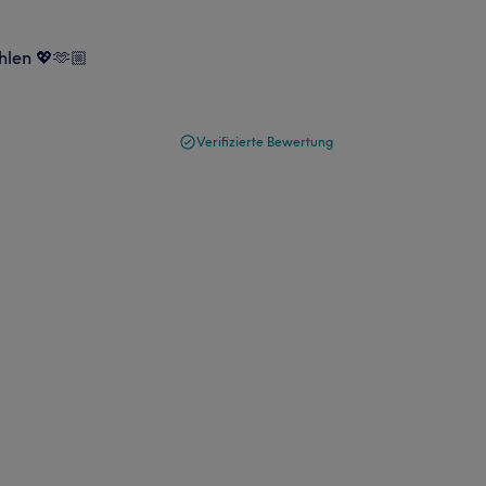
hlen 💖🫶🏼
Verifizierte Bewertung