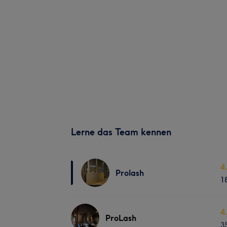
Lerne das Team kennen
4
Prolash
1
4
ProLash
3