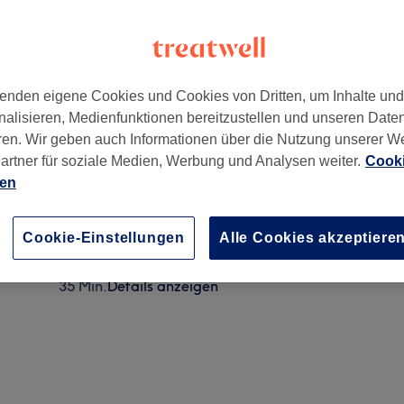
enden eigene Cookies und Cookies von Dritten, um Inhalte un
nalisieren, Medienfunktionen bereitzustellen und unseren Date
any
ren. Wir geben auch Informationen über die Nutzung unserer W
artner für soziale Medien, Werbung und Analysen weiter.
Cooki
ien
Augenbrauen färben
20 Min.
Details anzeigen
Cookie-Einstellungen
Alle Cookies akzeptiere
Augenbrauen Färben und Zupfen
35 Min.
Details anzeigen