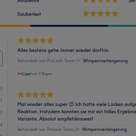
Ambiente
Ser
Sauberkeit
Alles bestens gehe immer wieder dorthin.
Behandelt von ProLash Team 1
•
Wimpernverlängerung
Lisa
•
vor 3 Tagen
93
31
Mal wieder alles super 😊 Ich hatte viele Lücken aufg
Reaktion, trotzdem konnten sie mir ein tolles Ergebn
7
Variante. Absolut empfehlenswert
4
Behandelt von Prolash Team 2
•
Wimpernverlängerung