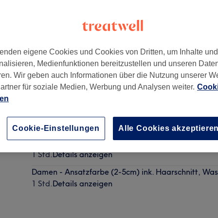
enden eigene Cookies und Cookies von Dritten, um Inhalte un
nalisieren, Medienfunktionen bereitzustellen und unseren Date
büttel
,
22525
ren. Wir geben auch Informationen über die Nutzung unserer W
artner für soziale Medien, Werbung und Analysen weiter.
Cooki
ien
Damen - Tönung ink. Haarschnitt, Waschen & Stylin
50 Min. - 1 Std. 15 Min.
Details anzeigen
Cookie-Einstellungen
Alle Cookies akzeptiere
Damen - Ansatzfarbe
1 Std.
Details anzeigen
Damen - Ansatzfarbe (2-5cm) ink. Haarschnitt, Was
1 Std.
Details anzeigen