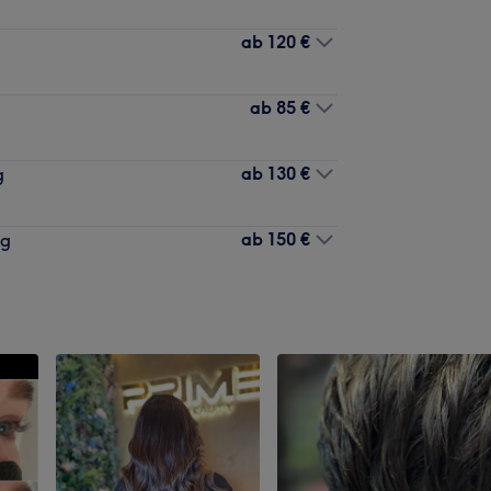
ab
120 €
ab
85 €
ab
130 €
g
ab
150 €
ng