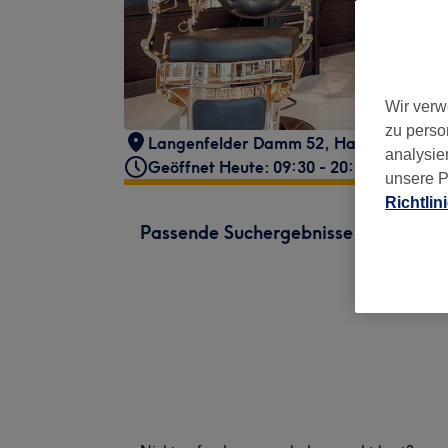
Wir verw
zu perso
Langenfelder Damm 52
,
Hamburg, Eims
analysie
Geöffnet Heute: 09:30 - 20:00
unsere P
Richtlin
Passende Suchergebnisse