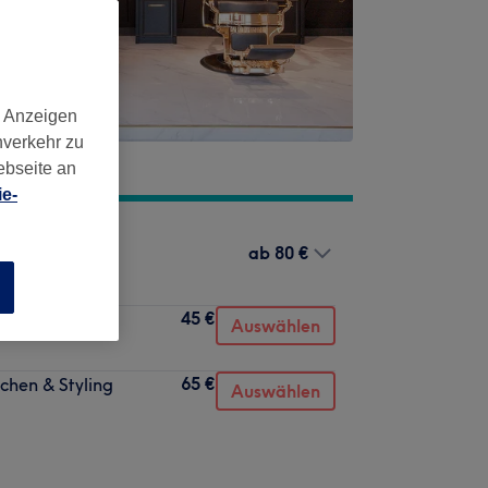
d Anzeigen
nverkehr zu
ebseite an
e-
ab
80 €
g
n
45 €
Auswählen
65 €
chen & Styling
Auswählen