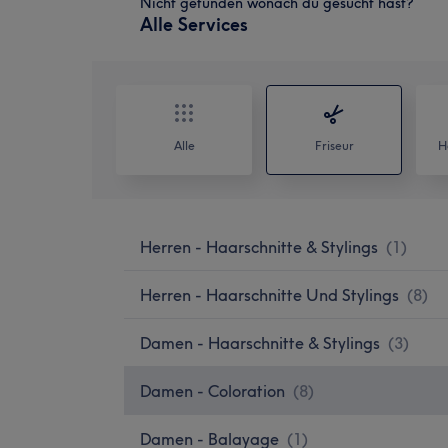
Nicht gefunden wonach du gesucht hast?
Alle Services
Alle
Friseur
H
Herren - Haarschnitte & Stylings
(
1
)
Herren - Haarschnitte Und Stylings
(
8
)
Damen - Haarschnitte & Stylings
(
3
)
Damen - Coloration
(
8
)
Damen - Balayage
(
1
)