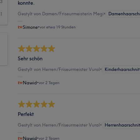
23
konnte.
Gestylt von Damen/Friseurmeisterin Megi
•
Damenhaarschn
31
Simone
•
vor etwa 19 Stunden
Sehr schön
Gestylt von Herren/Friseurmeister Vural
•
Kinderhaarschnit
Nawid
•
vor 2 Tagen
Perfekt
Gestylt von Herren/Friseurmeister Vural
•
Herrenhaarschnit
Nawid
•
vor 2 Tagen