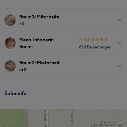
Raum3/Mitarbeite
r3
Services
Elena-Inhaberin-
5.0
Raum1
824 Bewertungen
Gesicht
Massage
Services
Raum2/Mietarbeit
Kosmetische Zahnmedizin
er2
Körper
Gesicht
Massage
Services
Haarentfernung
Kosmetische Zahnmedizin
Saloninfo
Gesicht
Haarentfernung
Was unsere Kunden über Elena-Inhaberin-Raum1
sagen
Herzlich
152
Professionell
141
Sympathisch
79