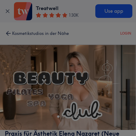
Treatwell
Use app
130K
Kosmetikstudios in der Nähe
LOGIN
Praxis für Ästhetik Elena Nazaret (Neue