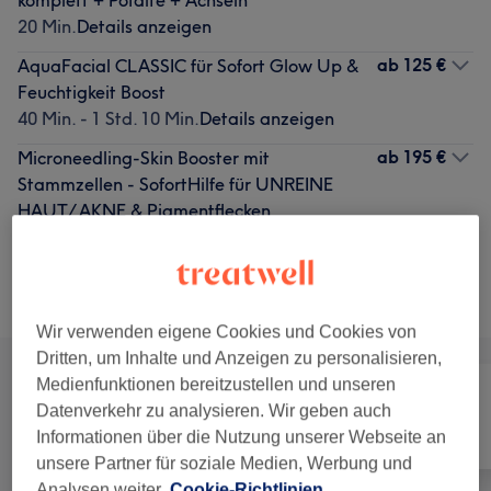
komplett + Pofalte + Achseln
20 Min.
Details anzeigen
ab
125 €
AquaFacial CLASSIC für Sofort Glow Up &
Feuchtigkeit Boost
40 Min. - 1 Std. 10 Min.
Details anzeigen
ab
195 €
Microneedling-Skin Booster mit
Stammzellen - SofortHilfe für UNREINE
HAUT/ AKNE & Pigmentflecken
40 Min. - 1 Std.
Details anzeigen
Alle Services
Wir verwenden eigene Cookies und Cookies von
Dritten, um Inhalte und Anzeigen zu personalisieren,
Medienfunktionen bereitzustellen und unseren
Datenverkehr zu analysieren. Wir geben auch
Alle
Haarentfernung
Gesicht
Informationen über die Nutzung unserer Webseite an
unsere Partner für soziale Medien, Werbung und
Analysen weiter.
Cookie-Richtlinien