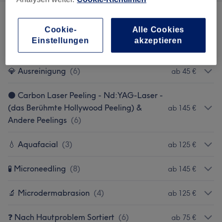
🦵 Dauerhafte Laser Haarentfernung - Mit
Cookie-
Alle Cookies
Modernstem Medizinischem 4 Wellen ICE
ab 35 €
Einstellungen
akzeptieren
Diodenlaser
(
27
)
💎 Ausreinigung
(
6
)
ab 45 €
⚫️ Carbon Laser Peeling - Nd:YAG-Laser -
(das Berühmte Hollywood Peeling) &
ab 145 €
Andere Peelings
(
6
)
💧 Aquafacial
(
3
)
ab 125 €
🧪 Microneedling
(
8
)
ab 145 €
🔬 Microdermabrasion
(
4
)
ab 125 €
❓ Nach Hautproblem Sortiert
(
6
)
ab 75 €