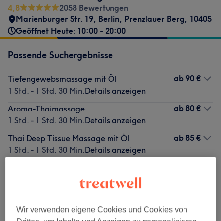
4,8
2058 Bewertungen
Marienburger Str. 19
,
Berlin, Prenzlauer Berg
,
10405
Geöffnet Heute: 10:00 - 20:00
Passende Suchergebnisse
ab
90 €
Tiefengewebsmassage mit Öl
1 Std. - 1 Std. 30 Min.
Details anzeigen
ab
80 €
Aroma-Thaimassage
1 Std. - 1 Std. 30 Min.
Details anzeigen
ab
85 €
Thai Deep Tissue Massage mit Öl
1 Std. - 1 Std. 30 Min.
Details anzeigen
Nicht gefunden wonach du gesucht hast?
Alle Services
Wir verwenden eigene Cookies und Cookies von