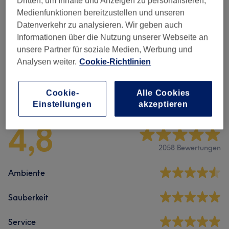
Dritten, um Inhalte und Anzeigen zu personalisieren,
Thaimassagen (wat Po )
(
5
)
ab 79 €
Medienfunktionen bereitzustellen und unseren
Datenverkehr zu analysieren. Wir geben auch
Klassische -Thaimassage
(
3
)
ab 79 €
Informationen über die Nutzung unserer Webseite an
unsere Partner für soziale Medien, Werbung und
Massagen
(
6
)
ab 70 €
Analysen weiter.
Cookie-Richtlinien
Salonbewertungen
Cookie-
Alle Cookies
Einstellungen
akzeptieren
4,8
2058 Bewertungen
Ambiente
Sauberkeit
Service