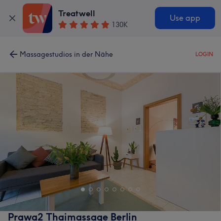
Treatwell
Use app
130K
Massagestudios in der Nähe
LOGIN
Prawa2 Thaimassage Berlin