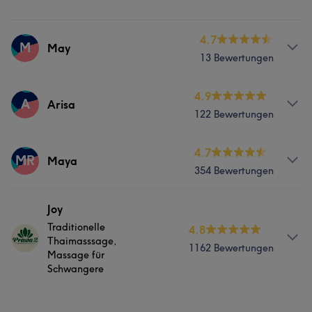
4.7
M
May
13 Bewertungen
Services
4.9
A
Arisa
122 Bewertungen
Massage
Services
4.7
MR
Maya
354 Bewertungen
Massage
Services
Joy
Was unsere Kunden über Arisa sagen
Traditionelle
4.8
Massage
Thaimasssage,
1162 Bewertungen
Massage für
Kompetent
5
Schwangere
Was unsere Kunden über Maya sagen
Info