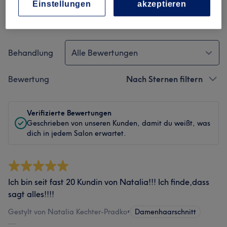
Einstellungen
akzeptieren
Bewertungen filtern
Behandlung
Alle Bewertungen
Bewertung
Nach Sternen filtern
Verifizierte Bewertungen
Geschrieben von unseren Kunden, damit du weißt, was
dich in jedem Salon erwartet.
Ich bin seit fast 20 Kundin von Natalia!!! Ich finde,dass
sagt alles!!!!
Gestylt von Natalia Kechter-Pradko
•
Damenhaarschnitt