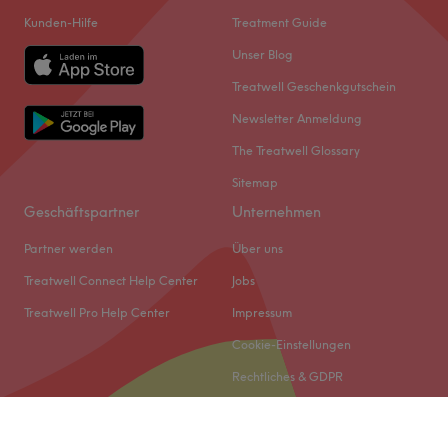
Kunden-Hilfe
Treatment Guide
Unser Blog
Treatwell Geschenkgutschein
Newsletter Anmeldung
The Treatwell Glossary
Sitemap
Geschäftspartner
Unternehmen
Partner werden
Über uns
Treatwell Connect Help Center
Jobs
Treatwell Pro Help Center
Impressum
Cookie-Einstellungen
Rechtliches & GDPR
© 2026 Treatwell DACH GmbH