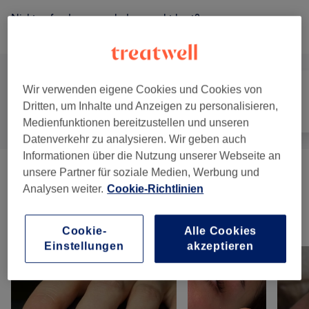
Nicht gefunden wonach du gesucht hast?
Alle Services
Wir verwenden eigene Cookies und Cookies von
Dritten, um Inhalte und Anzeigen zu personalisieren,
Alle
Nägel
Gesicht
Medienfunktionen bereitzustellen und unseren
Datenverkehr zu analysieren. Wir geben auch
Informationen über die Nutzung unserer Webseite an
unsere Partner für soziale Medien, Werbung und
Maniküre & Pediküre
(
10
)
ab 15 €
Analysen weiter.
Cookie-Richtlinien
Unsere Arbeit
Cookie-
Alle Cookies
Bild anklicken für weitere Details
Einstellungen
akzeptieren