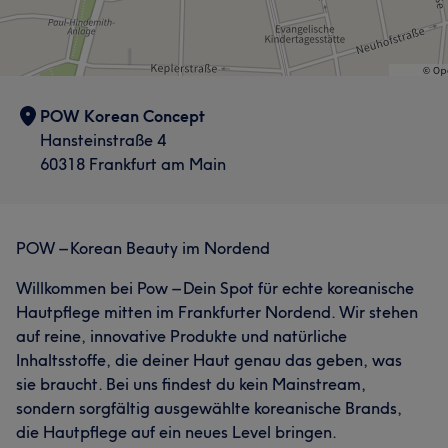
Services
Gesicht
Portfolio
POW Korean Concept
Hansteinstraße 4
60318 Frankfurt am Main
POW – Korean Beauty im Nordend
Willkommen bei Pow – Dein Spot für echte koreanische
Hautpflege mitten im Frankfurter Nordend. Wir stehen
auf reine, innovative Produkte und natürliche
Inhaltsstoffe, die deiner Haut genau das geben, was
Was unsere Kunden über Dounia/Dima sagen
sie braucht. Bei uns findest du kein Mainstream,
sondern sorgfältig ausgewählte koreanische Brands,
Professionell
28
Kompetent
20
Sympathisch
18
die Hautpflege auf ein neues Level bringen.