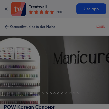
Treatwell
Use app
130K
Kosmetikstudios in der Nähe
LOGIN
POW Korean Concept