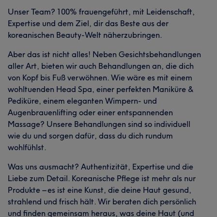
Talentiert
15
Unser Team? 100% frauengeführt, mit Leidenschaft,
Expertise und dem Ziel, dir das Beste aus der
koreanischen Beauty-Welt näherzubringen.
Was unsere Kunden über Marcia sagen
Aber das ist nicht alles! Neben Gesichtsbehandlungen
Herzlich
25
Sympathisch
23
Professionell
19
aller Art, bieten wir auch Behandlungen an, die dich
von Kopf bis Fuß verwöhnen. Wie wäre es mit einem
Kompetent
17
wohltuenden Head Spa, einer perfekten Maniküre &
Pediküre, einem eleganten Wimpern- und
Augenbrauenlifting oder einer entspannenden
Massage? Unsere Behandlungen sind so individuell
wie du und sorgen dafür, dass du dich rundum
wohlfühlst.
Was uns ausmacht? Authentizität, Expertise und die
Liebe zum Detail. Koreanische Pflege ist mehr als nur
Produkte – es ist eine Kunst, die deine Haut gesund,
strahlend und frisch hält. Wir beraten dich persönlich
und finden gemeinsam heraus, was deine Haut (und