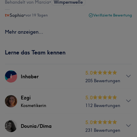
Behandelt von Marcia
•
Wimpernwelle
Sophia
•
vor 19 Tagen
Verifizierte Bewertung
Mehr anzeigen...
Lerne das Team kennen
5.0
I
Inhaber
205 Bewertungen
Info
Ezgi
5.0
Kosmetikerin
112 Bewertungen
Noura zeichnet sich durch ihre fachliche Kompetenz und
ihre gewissenhafte Arbeitsweise aus. Mit großer Sorgfalt
und Präzision führt sie jede Behandlung durch und stellt
Info
5.0
Dounia/Dima
sicher, dass sich ihre Kunden stets gut aufgehoben
231 Bewertungen
Ezgi ist unsere erfahrene Kosmetikerin mit einer großen
fühlen.