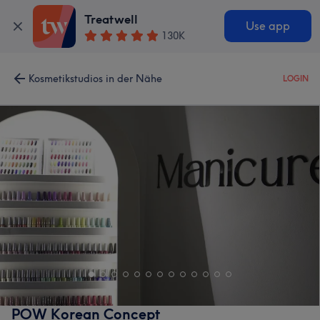
Treatwell
Use app
130K
Kosmetikstudios in der Nähe
LOGIN
POW Korean Concept