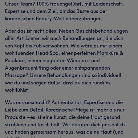
Talentiert
15
Unser Team? 100% frauengeführt, mit Leidenschaft,
Expertise und dem Ziel, dir das Beste aus der
koreanischen Beauty-Welt näherzubringen.
Was unsere Kunden über Marcia sagen
Aber das ist nicht alles! Neben Gesichtsbehandlungen
Herzlich
25
Sympathisch
23
Professionell
19
aller Art, bieten wir auch Behandlungen an, die dich
von Kopf bis Fuß verwöhnen. Wie wäre es mit einem
Kompetent
17
wohltuenden Head Spa, einer perfekten Maniküre &
Pediküre, einem eleganten Wimpern- und
Augenbrauenlifting oder einer entspannenden
Massage? Unsere Behandlungen sind so individuell
wie du und sorgen dafür, dass du dich rundum
wohlfühlst.
Was uns ausmacht? Authentizität, Expertise und die
Liebe zum Detail. Koreanische Pflege ist mehr als nur
Produkte – es ist eine Kunst, die deine Haut gesund,
strahlend und frisch hält. Wir beraten dich persönlich
und finden gemeinsam heraus, was deine Haut (und