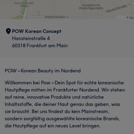
Gesicht
Portfolio
POW Korean Concept
Hansteinstraße 4
60318 Frankfurt am Main
POW – Korean Beauty im Nordend
Willkommen bei Pow – Dein Spot für echte koreanische
Hautpflege mitten im Frankfurter Nordend. Wir stehen
auf reine, innovative Produkte und natürliche
Inhaltsstoffe, die deiner Haut genau das geben, was
Was unsere Kunden über Dounia/Dima sagen
sie braucht. Bei uns findest du kein Mainstream,
sondern sorgfältig ausgewählte koreanische Brands,
Professionell
28
Kompetent
20
Sympathisch
18
die Hautpflege auf ein neues Level bringen.