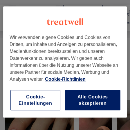
Nägel
Gesicht
Mas
Wir verwenden eigene Cookies und Cookies von
Dritten, um Inhalte und Anzeigen zu personalisieren,
Gesichtsbehandlungen
(
11
)
ab 12 €
Medienfunktionen bereitzustellen und unseren
Datenverkehr zu analysieren. Wir geben auch
Wimpern, Augenbrauen,
Informationen über die Nutzung unserer Webseite an
ab 39 €
Haarentfernung
(
9
)
unsere Partner für soziale Medien, Werbung und
Analysen weiter.
Cookie-Richtlinien
Unsere Arbeit
Cookie-
Alle Cookies
Bild anklicken für weitere Details
Einstellungen
akzeptieren