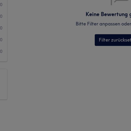
0
Keine Bewertung 
0
Bitte Filter anpassen ode
0
Filter zurückse
0
0