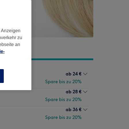
d Anzeigen
nverkehr zu
ebseite an
e-
ab
24 €
n
Spare bis zu 20%
ab
28 €
Spare bis zu 20%
ab
36 €
Spare bis zu 20%