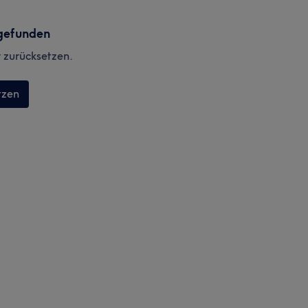
gefunden
r zurücksetzen.
tzen