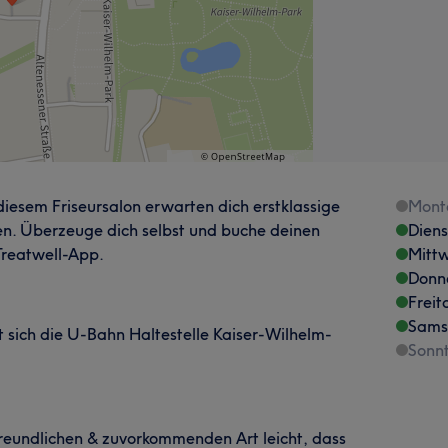
 diesem Friseursalon erwarten dich erstklassige
Mont
n. Überzeuge dich selbst und buche deinen
Dien
Treatwell-App.
Mitt
Donn
Freit
Sams
t sich die U-Bahn Haltestelle Kaiser-Wilhelm-
Sonn
 freundlichen & zuvorkommenden Art leicht, dass