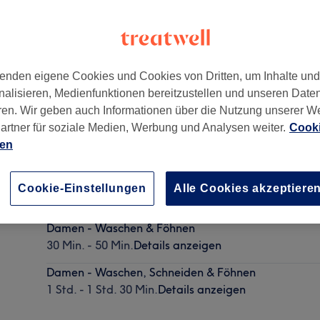
enden eigene Cookies und Cookies von Dritten, um Inhalte un
nalisieren, Medienfunktionen bereitzustellen und unseren Date
 Süd
,
Essen
,
45326
ren. Wir geben auch Informationen über die Nutzung unserer W
artner für soziale Medien, Werbung und Analysen weiter.
Cooki
ien
Damen - Cut & Go
Cookie-Einstellungen
Alle Cookies akzeptiere
25 Min. - 45 Min.
Details anzeigen
Damen - Waschen & Föhnen
30 Min. - 50 Min.
Details anzeigen
Damen - Waschen, Schneiden & Föhnen
1 Std. - 1 Std. 30 Min.
Details anzeigen