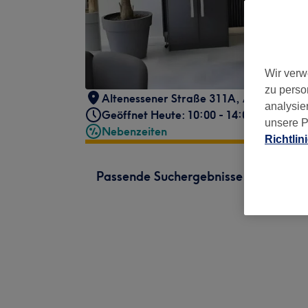
Wir verw
zu perso
Altenessener Straße 311A
,
Altenessen -
analysie
Geöffnet Heute: 10:00 - 14:00
unsere P
Nebenzeiten
Richtlin
Passende Suchergebnisse