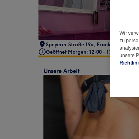
Wir verw
zu perso
Speyerer Straße 19a
,
Frankfurt am Main
analysie
Geöffnet Morgen: 12:00 - 17:00
unsere P
Richtlin
Unsere Arbeit