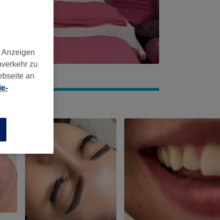
d Anzeigen
nverkehr zu
ebseite an
e-
n