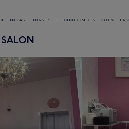
IK
MASSAGE
MÄNNER
GESCHENKGUTSCHEIN
SALE %
UNS
 SALON