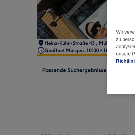
Wir verw
zu perso
Heinz-Kühn-Straße 43
,
Mülheim
,
Köln
,
analysie
Geöffnet Morgen: 10:00 - 18:00
unsere P
Richtlin
Passende Suchergebnisse