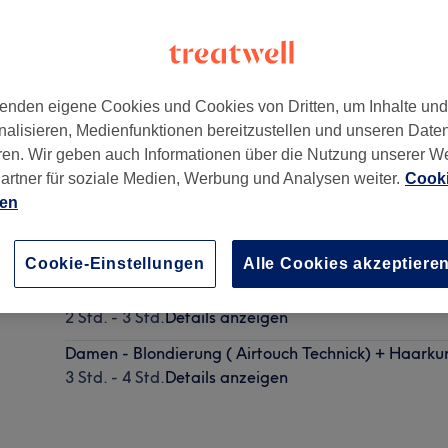
enden eigene Cookies und Cookies von Dritten, um Inhalte un
nalisieren, Medienfunktionen bereitzustellen und unseren Date
51067
ren. Wir geben auch Informationen über die Nutzung unserer W
artner für soziale Medien, Werbung und Analysen weiter.
Cooki
ien
Damen - Foliensträhnen + Haarkur & Föhnen
2 Std.
Details anzeigen
Cookie-Einstellungen
Alle Cookies akzeptiere
Damen - Highlights + Haarkur & Föhnen
2 Std. - 3 Std.
Details anzeigen
Damen - Blondierung ( Airtouch Technick) + Haarku
3 Std. - 4 Std.
Details anzeigen