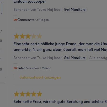
Einfach suuuuuper
Behandelt von Touka Haj Iesa
•
Gel Maniküre
Carmen
•
vor 29 Tagen
7
0
Eine sehr nette höfliche junge Dame, der man die Un
anmerkte. Nicht ganz clean überall, man ließ viel N
1
Behandelt von Touka Haj Iesa
•
Gel Maniküre
Alle anzei
1
Petra
•
vor etwa 1 Monat
0
Salonantwort anzeigen
Sehr nette Frau, wirklich gute Beratung und schöne E