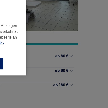
d Anzeigen
nverkehr zu
ebseite an
e-
ab
80 €
n
ab
80 €
ab
180 €
r