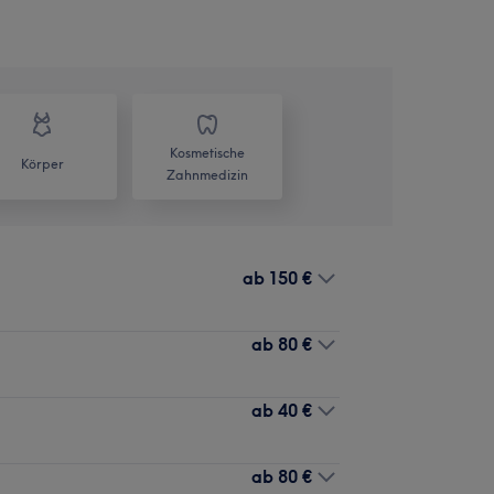
Kosmetische
Körper
Zahnmedizin
ab
150 €
ab
80 €
ab
40 €
ab
80 €