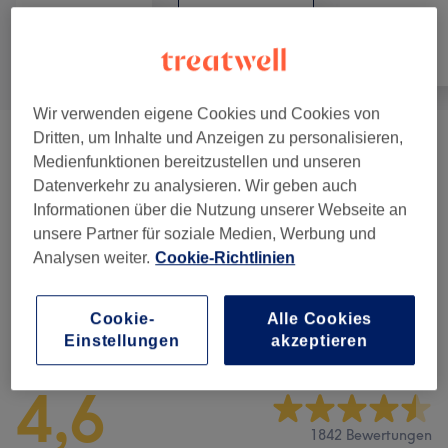
Alle
Nägel
Gesicht
Wir verwenden eigene Cookies und Cookies von
Dritten, um Inhalte und Anzeigen zu personalisieren,
Shellac Farbe
(
3
)
ab 30 €
Medienfunktionen bereitzustellen und unseren
Datenverkehr zu analysieren. Wir geben auch
Nagelmodellage
(
7
)
ab 3 €
Informationen über die Nutzung unserer Webseite an
unsere Partner für soziale Medien, Werbung und
Maniküre & Pediküre
(
5
)
ab 18 €
Analysen weiter.
Cookie-Richtlinien
Cookie-
Alle Cookies
Salonbewertungen
Einstellungen
akzeptieren
4,6
1842 Bewertungen