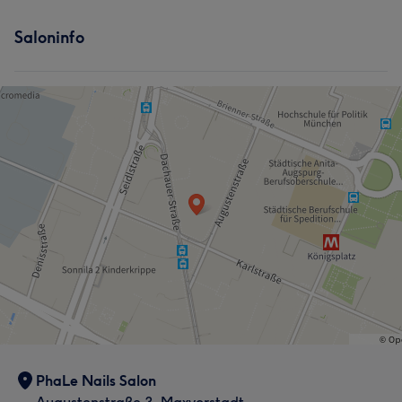
Saloninfo
PhaLe Nails Salon