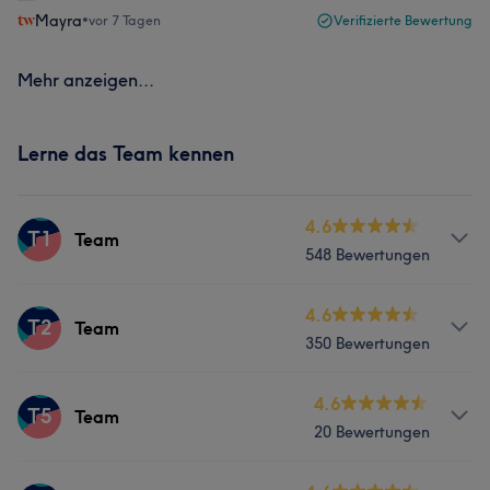
Mayra
•
vor 7 Tagen
Verifizierte Bewertung
Mehr anzeigen...
Lerne das Team kennen
4.6
T1
Team
548 Bewertungen
Services
4.6
T2
Team
350 Bewertungen
Nägel
Gesicht
Massage
Services
4.6
T5
Team
Was unsere Kunden über Team sagen
20 Bewertungen
Nägel
Gesicht
Massage
Freundlich
29
Gründlich
26
Kompetent
17