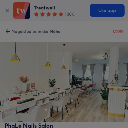
Treatwell
Use app
130K
Nagelstudios in der Nähe
LOGIN
PhaLe Nails Salon