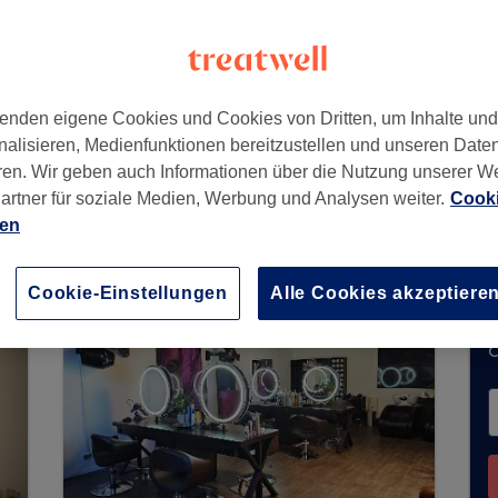
enden eigene Cookies und Cookies von Dritten, um Inhalte un
nalisieren, Medienfunktionen bereitzustellen und unseren Date
ren. Wir geben auch Informationen über die Nutzung unserer W
artner für soziale Medien, Werbung und Analysen weiter.
Cooki
eine Buchungen über Treatwell entgegen. Nutzen
ien
hrer Nähe zu finden.
Dort warten viele erstklassi
Cookie-Einstellungen
Alle Cookies akzeptiere