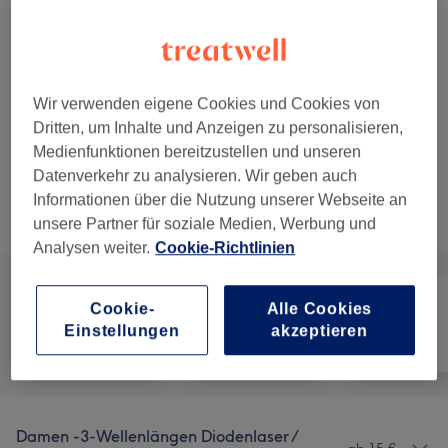
55 Min.
Details anzeigen
35 €
Herren Dauerhafte Haarentfernung-
Auswählen
Nacken
65 €
20 Min.
Details anzeigen
Wir verwenden eigene Cookies und Cookies von
Dritten, um Inhalte und Anzeigen zu personalisieren,
5 weitere passende Services anzeigen...
Medienfunktionen bereitzustellen und unseren
Datenverkehr zu analysieren. Wir geben auch
Informationen über die Nutzung unserer Webseite an
Nicht gefunden wonach du gesucht hast?
Alle Services
unsere Partner für soziale Medien, Werbung und
Analysen weiter.
Cookie-Richtlinien
Cookie-
Alle Cookies
Einstellungen
akzeptieren
Alle
Haarentfernung
Gesicht
Damen -3-Wellenlängen Diodenlaser /