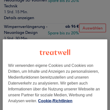
Neuanlage 3D Volumen
Spare bis zu 20%
Technik
1 Std. 15 Min.
Details anzeigen
ab
96 €
Wimpernverlängerung -
Auswählen
Neuanlage Design
Spare bis zu 20%
1 Std. 30 Min.
Details anzeigen
ab
116 €
Wimpernverlängerung -
Auswählen
Neuanlage 4D-10D
Spare bis zu 20%
Technik
Wir verwenden eigene Cookies und Cookies von
1 Std. 30 Min.
Dritten, um Inhalte und Anzeigen zu personalisieren,
Details anzeigen
Medienfunktionen bereitzustellen und unseren
Datenverkehr zu analysieren. Wir geben auch
5 weitere passende Services anzeigen...
Informationen über die Nutzung unserer Webseite an
unsere Partner für soziale Medien, Werbung und
Analysen weiter.
Cookie-Richtlinien
Nicht gefunden wonach du gesucht hast?
Alle Services