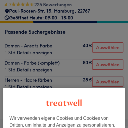
4,7
225 Bewertungen
Paul-Roosen-Str. 15
,
Hamburg
,
22767
Geöffnet Heute: 09:00 - 18:00
Passende Suchergebnisse
40 €
Damen - Ansatz Farbe
Auswählen
1 Std.
Details anzeigen
80 €
Damen - Farbe (komplett)
Auswählen
1 Std.
Details anzeigen
25 €
Herren - Haare färben
Auswählen
1 Std.
Details anzeigen
Nicht gefunden wonach du gesucht hast?
Alle Services
Wir verwenden eigene Cookies und Cookies von
Dritten, um Inhalte und Anzeigen zu personalisieren,