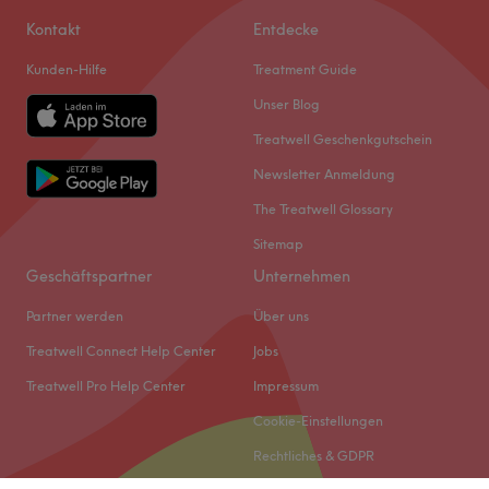
Kontakt
Entdecke
Kunden-Hilfe
Treatment Guide
Unser Blog
Treatwell Geschenkgutschein
Newsletter Anmeldung
The Treatwell Glossary
Sitemap
Geschäftspartner
Unternehmen
Partner werden
Über uns
Treatwell Connect Help Center
Jobs
Treatwell Pro Help Center
Impressum
Cookie-Einstellungen
Rechtliches & GDPR