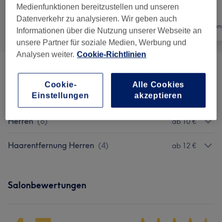
Medienfunktionen bereitzustellen und unseren
Datenverkehr zu analysieren. Wir geben auch
Alle
Friseur
Haarentfernun
Informationen über die Nutzung unserer Webseite an
unsere Partner für soziale Medien, Werbung und
Analysen weiter.
Cookie-Richtlinien
Kinder Haarschnitt
(
2
)
22 €
Cookie-
Alle Cookies
Einstellungen
akzeptieren
Damen
(
8
)
ab 2,50 €
Herren
(
6
)
ab 10 €
Haarentfernung Herren
(
4
)
ab 12 €
Salonbewertungen