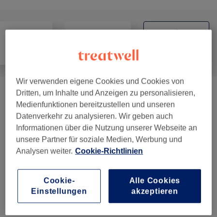
Alle
Friseur
Massage
Wir verwenden eigene Cookies und Cookies von
Dritten, um Inhalte und Anzeigen zu personalisieren,
Massagen
(
4
)
ab 31,50 €
Medienfunktionen bereitzustellen und unseren
Datenverkehr zu analysieren. Wir geben auch
Informationen über die Nutzung unserer Webseite an
Salonbewertungen
unsere Partner für soziale Medien, Werbung und
Analysen weiter.
Cookie-Richtlinien
4,9
Cookie-
Alle Cookies
72 Bewertungen
Einstellungen
akzeptieren
Ambiente