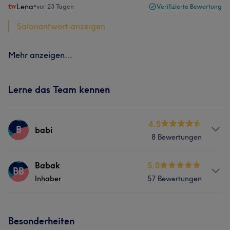
Lena
•
vor 23 Tagen
Verifizierte Bewertung
Salonantwort anzeigen
Mehr anzeigen...
Lerne das Team kennen
4.5
B
babi
8 Bewertungen
Services
Babak
5.0
BB
Inhaber
57 Bewertungen
Nägel
Gesicht
Massage
Info
Haarentfernung
Besonderheiten
Herzlich willkommen! Mein Name ist Babak Babaei. Seit