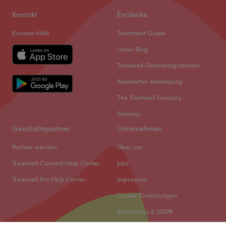
Kontakt
Entdecke
Kunden-Hilfe
Treatment Guide
Unser Blog
Treatwell Geschenkgutschein
Newsletter Anmeldung
The Treatwell Glossary
Sitemap
Geschäftspartner
Unternehmen
Partner werden
Über uns
Treatwell Connect Help Center
Jobs
Treatwell Pro Help Center
Impressum
Cookie-Einstellungen
Rechtliches & GDPR