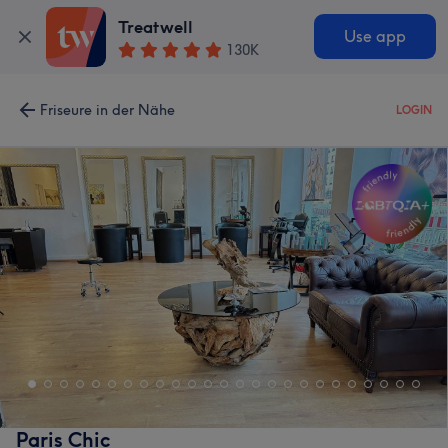
Treatwell
Use app
130K
Friseure in der Nähe
LOGIN
Paris Chic