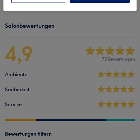
Kinder - Haarschnitte & Stylings
(
2
)
ab 18 €
Salonbewertungen
4,9
75 Bewertungen
Ambiente
Sauberkeit
Service
Bewertungen filtern