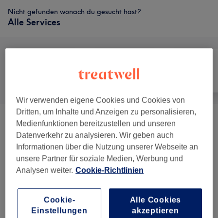
Nicht gefunden wonach du gesucht hast?
Alle Services
Alle
Friseur
Massage
Wir verwenden eigene Cookies und Cookies von
Dritten, um Inhalte und Anzeigen zu personalisieren,
Damen - Haarschnitte & Stylings
(
6
)
Medienfunktionen bereitzustellen und unseren
ab 29,70 €
Datenverkehr zu analysieren. Wir geben auch
Informationen über die Nutzung unserer Webseite an
Haarkuren & Pflege
(
1
)
ab 5 €
unsere Partner für soziale Medien, Werbung und
Analysen weiter.
Cookie-Richtlinien
Herren - Haarschnitte & Stylings
(
1
)
ab 29,70 €
Damen - Farbe & Coloration
(
10
)
ab 3,50 €
Cookie-
Alle Cookies
Einstellungen
akzeptieren