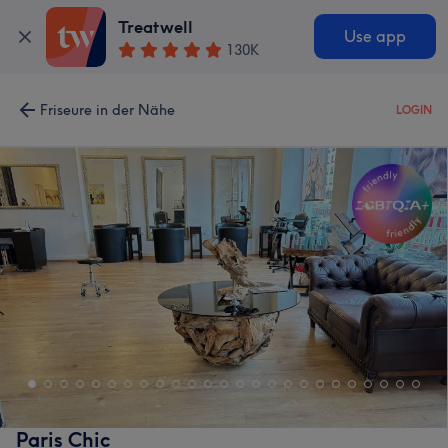
Treatwell
Use app
130K
Friseure in der Nähe
LOGIN
Paris Chic