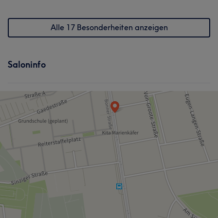
Services
Alle 17 Besonderheiten anzeigen
Friseur
Massage
Was unsere Kunden über Babak sagen
Saloninfo
Professionell
8
Sympathisch
5