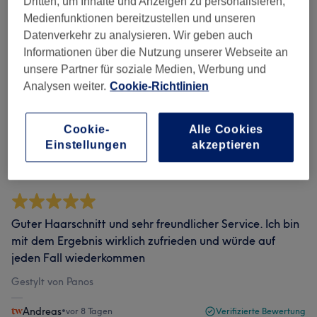
Dritten, um Inhalte und Anzeigen zu personalisieren,
Medienfunktionen bereitzustellen und unseren
Datenverkehr zu analysieren. Wir geben auch
Bewertungen filtern
Informationen über die Nutzung unserer Webseite an
unsere Partner für soziale Medien, Werbung und
Bewertung
Nach Sternen filtern
Analysen weiter.
Cookie-Richtlinien
Verifizierte Bewertungen
Cookie-
Alle Cookies
Geschrieben von unseren Kunden, damit du weißt, was
Einstellungen
akzeptieren
dich in jedem Salon erwartet.
Guter Haarschnitt und sehr freundlicher Service. Ich bin
mit dem Ergebnis wirklich zufrieden und würde auf
jeden Fall wiederkommen
Gestylt von Panos
Andreas
•
vor 8 Tagen
Verifizierte Bewertung