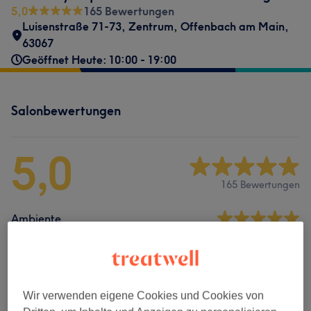
5,0
165 Bewertungen
Luisenstraße 71-73
,
Zentrum
,
Offenbach am Main
,
63067
Geöffnet Heute: 10:00 - 19:00
Salonbewertungen
5,0
165 Bewertungen
Ambiente
Sauberkeit
Service
Wir verwenden eigene Cookies und Cookies von