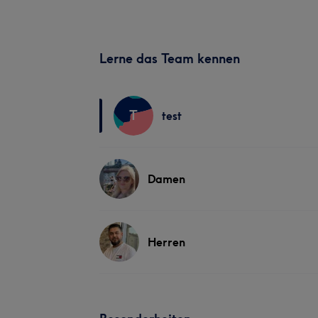
Lerne das Team kennen
T
test
Damen
Herren