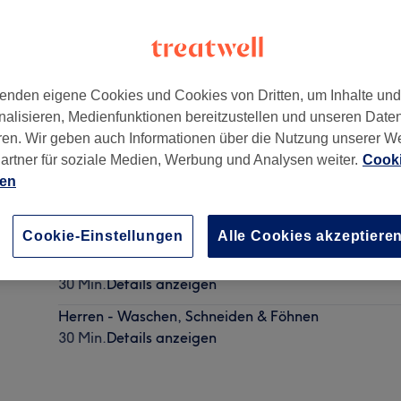
enden eigene Cookies und Cookies von Dritten, um Inhalte un
nalisieren, Medienfunktionen bereitzustellen und unseren Date
,
Berlin
,
12439
ren. Wir geben auch Informationen über die Nutzung unserer W
artner für soziale Medien, Werbung und Analysen weiter.
Cooki
ien
Damen - Waschen, Schneiden & Föhnen
45 Min. - 1 Std.
Details anzeigen
Cookie-Einstellungen
Alle Cookies akzeptiere
Herren - Trockenhaarschnitt
30 Min.
Details anzeigen
Herren - Waschen, Schneiden & Föhnen
30 Min.
Details anzeigen