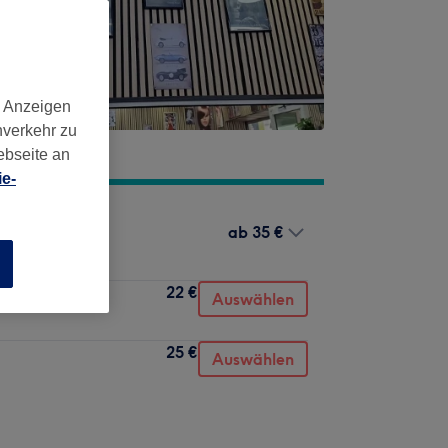
d Anzeigen
nverkehr zu
ebseite an
e-
ab
35 €
n
22 €
Auswählen
25 €
Auswählen