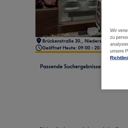
Wir verw
zu perso
Brückenstraße 30,
,
Niederschöneweide
analysie
Geöffnet Heute: 09:00 - 20:00
unsere P
Richtlin
Passende Suchergebnisse