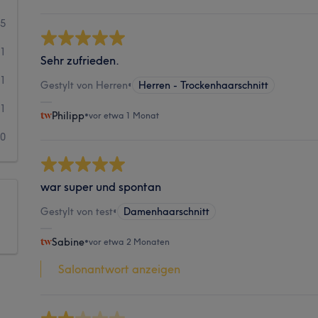
5
1
Sehr zufrieden.
1
Gestylt von Herren
•
Herren - Trockenhaarschnitt
1
Philipp
•
vor etwa 1 Monat
0
war super und spontan
Gestylt von test
•
Damenhaarschnitt
Sabine
•
vor etwa 2 Monaten
Salonantwort anzeigen