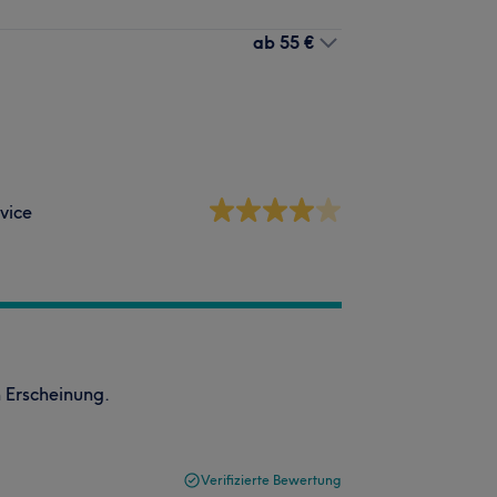
ab
55 €
vice
h Erscheinung.
Verifizierte Bewertung