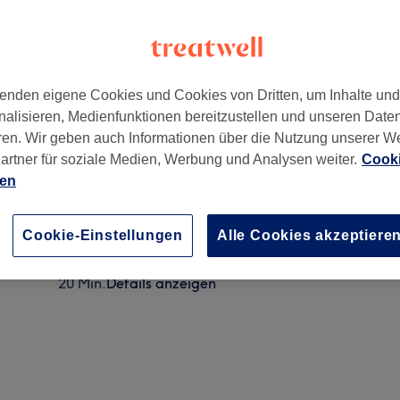
enden eigene Cookies und Cookies von Dritten, um Inhalte un
nalisieren, Medienfunktionen bereitzustellen und unseren Date
n
,
45127
ren. Wir geben auch Informationen über die Nutzung unserer W
artner für soziale Medien, Werbung und Analysen weiter.
Cooki
ien
Herren - Waschen, Schneiden & Föhnen
30 Min.
Details anzeigen
Cookie-Einstellungen
Alle Cookies akzeptiere
Herren - Orient Paket 1 oder 2
20 Min.
Details anzeigen