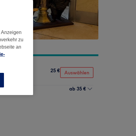
d Anzeigen
nverkehr zu
ebseite an
e-
25 €
Auswählen
n
ab
35 €