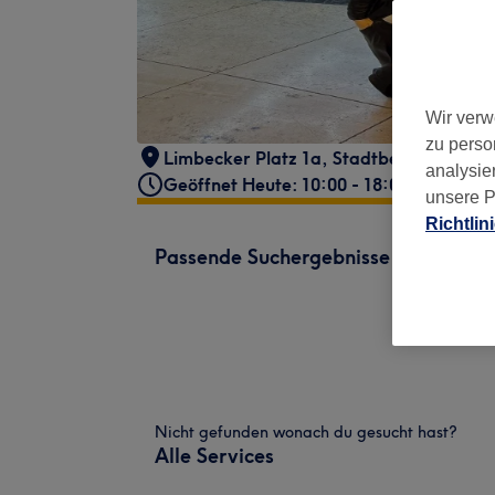
Wir verw
zu perso
Limbecker Platz 1a
,
Stadtbezirk I
,
Esse
analysie
Geöffnet Heute: 10:00 - 18:00
unsere P
Richtlin
Passende Suchergebnisse
Nicht gefunden wonach du gesucht hast?
Alle Services