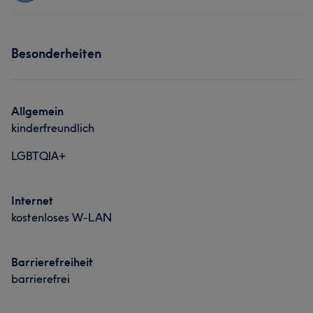
Friseur
Gesicht
Haarentfernung
Services
Besonderheiten
Friseur
Gesicht
Haarentfernung
Portfolio
Allgemein
kinderfreundlich
LGBTQIA+
Internet
kostenloses W-LAN
Barrierefreiheit
barrierefrei