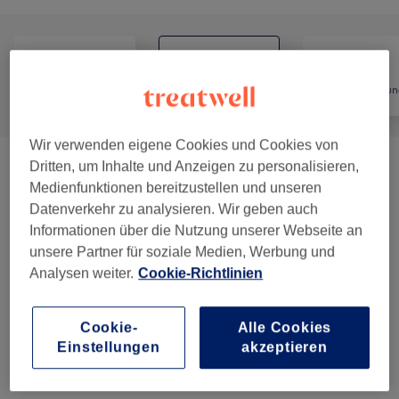
Alle
Friseur
Haarentfernun
Wir verwenden eigene Cookies und Cookies von
Dritten, um Inhalte und Anzeigen zu personalisieren,
Haarkuren & Pflege
(
3
)
ab 5 €
Medienfunktionen bereitzustellen und unseren
Datenverkehr zu analysieren. Wir geben auch
Herren - Haarschnitte & Stylings
(
3
)
ab 13 €
Informationen über die Nutzung unserer Webseite an
unsere Partner für soziale Medien, Werbung und
Kinder - Haarschnitte & Stylings
(
4
)
ab 15 €
Analysen weiter.
Cookie-Richtlinien
Damen - Haarschnitte & Stylings
(
5
)
ab 25 €
Cookie-
Alle Cookies
Damen - Farbe & Coloration
(
4
)
Einstellungen
akzeptieren
ab 20 €