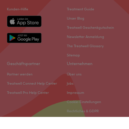
Kunden-Hilfe
Treatment Guide
Unser Blog
Treatwell Geschenkgutschein
Newsletter Anmeldung
The Treatwell Glossary
Sitemap
Geschäftspartner
Unternehmen
Partner werden
Über uns
Treatwell Connect Help Center
Jobs
Treatwell Pro Help Center
Impressum
Cookie-Einstellungen
Rechtliches & GDPR