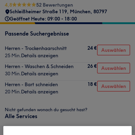
4,8
52 Bewertungen
Schleißheimer Straße 119
,
München
,
80797
Geöffnet Heute: 09:00 - 18:00
Passende Suchergebnisse
24 €
Herren - Trockenhaarschnitt
Auswählen
25 Min.
Details anzeigen
26 €
Herren - Waschen & Schneiden
Auswählen
30 Min.
Details anzeigen
18 €
Herren - Bart schneiden
Auswählen
20 Min.
Details anzeigen
Nicht gefunden wonach du gesucht hast?
Alle Services