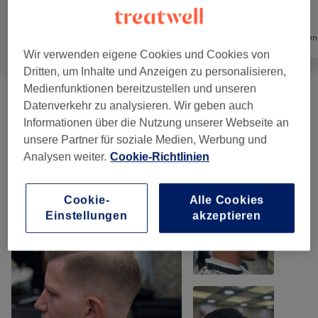
Alle
Friseur
Haarentfernun
Wir verwenden eigene Cookies und Cookies von
Dritten, um Inhalte und Anzeigen zu personalisieren,
Medienfunktionen bereitzustellen und unseren
Herren - Haarschnitte & Stylings
(
4
)
ab 18 €
Datenverkehr zu analysieren. Wir geben auch
Informationen über die Nutzung unserer Webseite an
unsere Partner für soziale Medien, Werbung und
Unsere Arbeit
Analysen weiter.
Cookie-Richtlinien
Bild anklicken für weitere Details
Cookie-
Alle Cookies
Einstellungen
akzeptieren